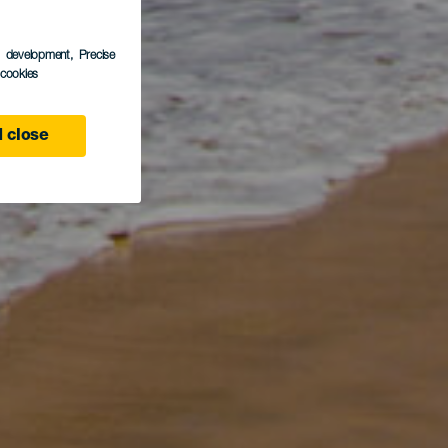
s development
, Precise
l cookies
 close