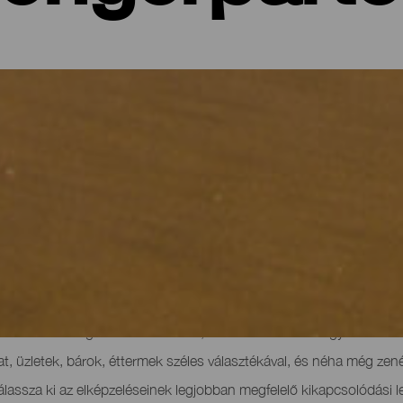
gerpartok
lső dolga általában az, hogy kimennek a tengerpartra. Az örök tava
tű, napsütéses hosszú napok már a megérkezés pillanatában arra 
500-nál is több különböző típusú és színű strand hívogatja a ven
k és a türkizkék víz határán hosszú sétákra indulhat, a szemet gyö
ülönböző szolgáltatásokat kínáló, vízi mentők által felügyelt csal
lhat, üzletek, bárok, éttermek széles választékával, és néha még ze
lassza ki az elképzeléseinek legjobban megfelelő kikapcsolódási 