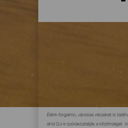
Egész évben élvezhető ten
A Kanári-szigetekre érkező látogatók lege
évben 19 ºC és 25 ºC közötti hőmérsékle
vegyen. A Kanári-szigeteken szerencsére 
sokaságával. A végtelenbe nyúló fehér homo
öblökben háborítatlanul napfürdőzhet, a k
Élénk forgalmú, városias részeket is talá
ahol DJ-k szórakoztatják a közönséget. Vá