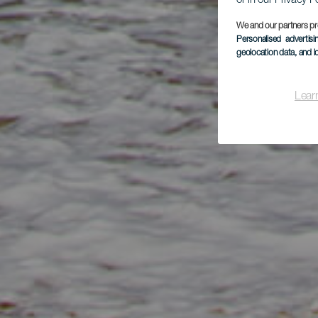
or in our Privacy P
We and our partners pr
Personalised advertis
geolocation data, and i
Lear