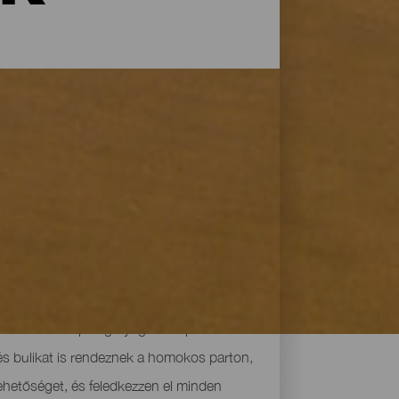
szt idéző különleges éghajlat, és az egész
csábítanak mindenkit, hogy fürdőruhát
dégeket szórakozási lehetőségek
nyörködtető tájjal körülvett, rejtett
ádi strandokon pedig nyugodtan pihenhet.
nés bulikat is rendeznek a homokos parton,
lehetőséget, és feledkezzen el minden