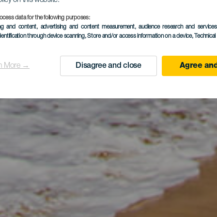
olicy on this website.
ocess data for the following purposes:
ing and content, advertising and content measurement, audience research and service
dentification through device scanning
, Store and/or access information on a device
, Technica
n More →
Disagree and close
Agree and