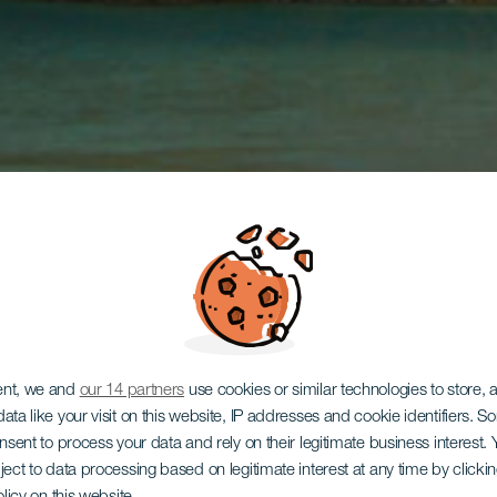
ent, we and
our 14 partners
use cookies or similar technologies to store,
ata like your visit on this website, IP addresses and cookie identifiers. 
onsent to process your data and rely on their legitimate business interest
ject to data processing based on legitimate interest at any time by click