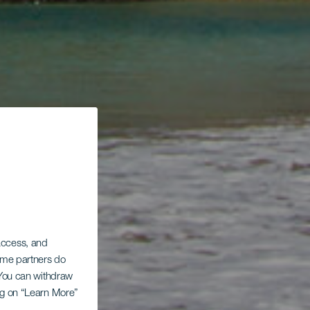
 access, and
Some partners do
. You can withdraw
ing on “Learn More”