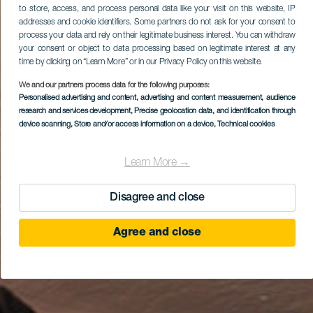
to store, access, and process personal data like your visit on this website, IP
addresses and cookie identifiers. Some partners do not ask for your consent to
process your data and rely on their legitimate business interest. You can withdraw
your consent or object to data processing based on legitimate interest at any
time by clicking on “Learn More” or in our Privacy Policy on this website.
We and our partners process data for the following purposes:
Personalised advertising and content, advertising and content measurement, audience
research and services development
, Precise geolocation data, and identification through
device scanning
, Store and/or access information on a device
, Technical cookies
Learn More →
Disagree and close
Agree and close