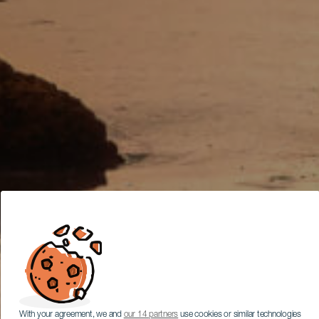
With your agreement, we and
our 14 partners
use cookies or similar technologies