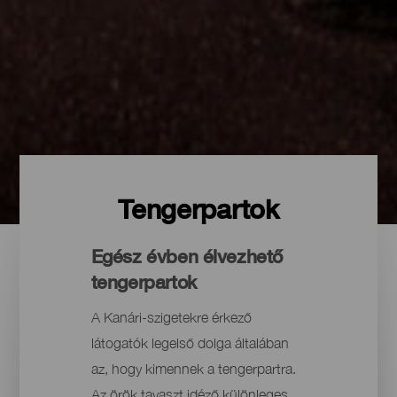
Tengerpartok
Egész évben élvezhető
tengerpartok
A Kanári-szigetekre érkező
látogatók legelső dolga általában
az, hogy kimennek a tengerpartra.
Az örök tavaszt idéző különleges