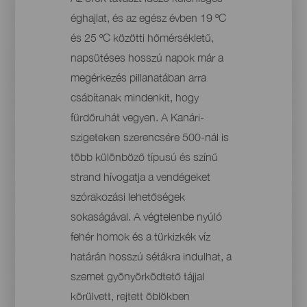
éghajlat, és az egész évben 19 ºC
és 25 ºC közötti hőmérsékletű,
napsütéses hosszú napok már a
megérkezés pillanatában arra
csábítanak mindenkit, hogy
fürdőruhát vegyen. A Kanári-
szigeteken szerencsére 500-nál is
több különböző típusú és színű
strand hívogatja a vendégeket
szórakozási lehetőségek
sokaságával. A végtelenbe nyúló
fehér homok és a türkizkék víz
határán hosszú sétákra indulhat, a
szemet gyönyörködtető tájjal
körülvett, rejtett öblökben