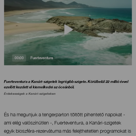
Fuerteventura
00:00
Titular
Fuerteventura a Kanári-szigetek legrégibb szigete. Körülbelül 22 millió évvel
ezelőtt kezdett el kiemelkedni az óceánból.
Érdekességek a Kanári-szigeteken
Contenido
És ha megunjuk a tengerparton töltött pihentető napokat -
ami elég valószínűtlen -, Fuerteventura, a Kanári-szigetek
egyik bioszféra-rezervátuma más felejthetetlen programokat is