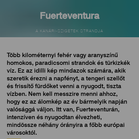
Fuerteventura
A KANÁRI-SZIGETEK STRANDJA
Több kilométernyi fehér vagy aranyszínű
homokos, paradicsomi strandok és türkizkék
víz. Ez az idilli kép mindazok számára, akik
szeretik érezni a napfényt, a tengeri szellőt
és frissítő fürdőket venni a nyugodt, tiszta
vízben. Nem kell messzire menni ahhoz,
hogy ez az álomkép az év bármelyik napján
valósággá váljon. Itt van, Fuerteventurán,
intenzíven és nyugodtan élvezheti,
mindössze néhány órányira a főbb európai
városoktól.