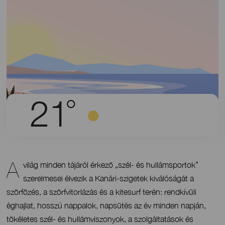
°
21
A
Contenido
világ minden tájáról érkező „szél- és hullámsportok”
szerelmesei élvezik a Kanári-szigetek kiválóságát a
szörfözés, a szörfvitorlázás és a kitesurf terén: rendkívüli
éghajlat, hosszú nappalok, napsütés az év minden napján,
tökéletes szél- és hullámviszonyok, a szolgáltatások és