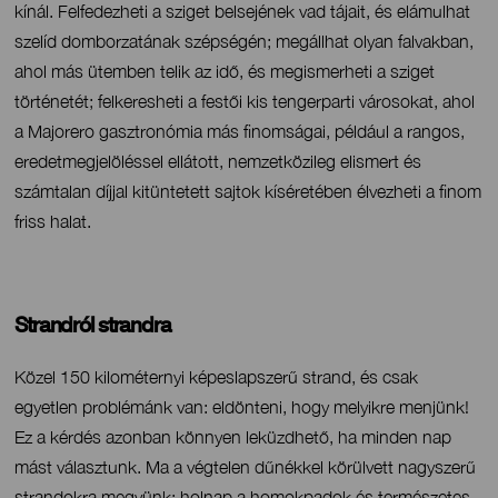
kínál. Felfedezheti a sziget belsejének vad tájait, és elámulhat
szelíd domborzatának szépségén; megállhat olyan falvakban,
ahol más ütemben telik az idő, és megismerheti a sziget
történetét; felkeresheti a festői kis tengerparti városokat, ahol
a Majorero gasztronómia más finomságai, például a rangos,
eredetmegjelöléssel ellátott, nemzetközileg elismert és
számtalan díjjal kitüntetett sajtok kíséretében élvezheti a finom
friss halat.
Strandról strandra
Contenido
Közel 150 kilométernyi képeslapszerű strand, és csak
egyetlen problémánk van: eldönteni, hogy melyikre menjünk!
Ez a kérdés azonban könnyen leküzdhető, ha minden nap
mást választunk. Ma a végtelen dűnékkel körülvett nagyszerű
strandokra megyünk; holnap a homokpadok és természetes