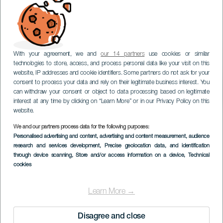
With your agreement, we and
our 14 partners
use cookies or similar
technologies to store, access, and process personal data like your visit on this
website, IP addresses and cookie identifiers. Some partners do not ask for your
consent to process your data and rely on their legitimate business interest. You
can withdraw your consent or object to data processing based on legitimate
interest at any time by clicking on “Learn More” or in our Privacy Policy on this
website.
We and our partners process data for the following purposes:
Personalised advertising and content, advertising and content measurement, audience
research and services development
, Precise geolocation data, and identification
through device scanning
, Store and/or access information on a device
, Technical
cookies
Learn More →
Disagree and close