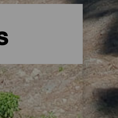
s
ában
szigetek tájainak és terepeinek sokfélesége
elezik az egyes tájfutók határait. A