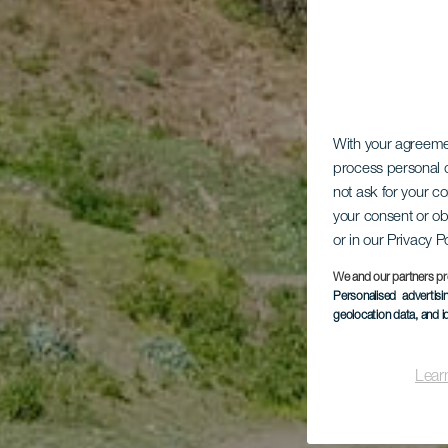
With your agreem
process personal d
not ask for your c
your consent or ob
or in our Privacy P
We and our partners pr
Personalised advertis
geolocation data, and i
Lear