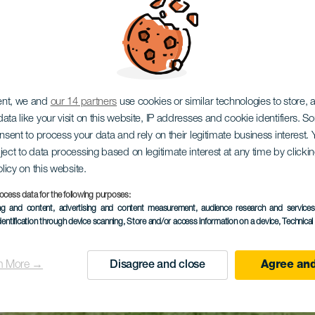
ent, we and
our 14 partners
use cookies or similar technologies to store,
ata like your visit on this website, IP addresses and cookie identifiers. 
onsent to process your data and rely on their legitimate business interest
ject to data processing based on legitimate interest at any time by click
olicy on this website.
ocess data for the following purposes:
ing and content, advertising and content measurement, audience research and service
dentification through device scanning
, Store and/or access information on a device
, Technica
n More →
Disagree and close
Agree and