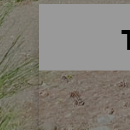
Tájékozódási térképek a Ka
Hét sziget és sok térkép, hogy felfedezzen
lehetővé teszi, hogy mikro domborműveken