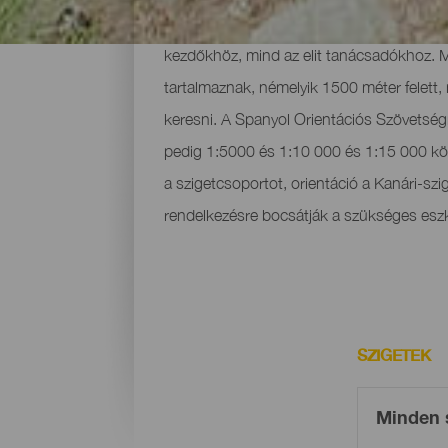
Kanári-szigetek nagyon változatos helyekke
kezdőkhöz, mind az elit tanácsadókhoz. M
tartalmaznak, némelyik 1500 méter felett,
keresni. A Spanyol Orientációs Szövetség
pedig 1:5000 és 1:10 000 és 1:15 000 köz
a szigetcsoportot, orientáció a Kanári-s
rendelkezésre bocsátják a szükséges eszk
SZIGETEK