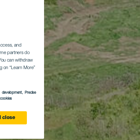
 access, and
Some partners do
. You can withdraw
ing on “Learn More”
s development
, Precise
l cookies
 close