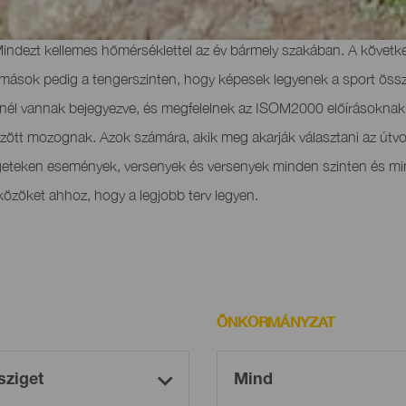
l rendelkezik, ideális feltételekkel felszerelve, amelyek megkönnyí
indezt kellemes hőmérséklettel az év bármely szakában. A követk
 mások pedig a tengerszinten, hogy képesek legyenek a sport össze
nél vannak bejegyezve, és megfelelnek az ISOM2000 előírásoknak.
ött mozognak. Azok számára, akik meg akarják választani az útvona
zigeteken események, versenyek és versenyek minden szinten és m
özöket ahhoz, hogy a legjobb terv legyen.
ÖNKORMÁNYZAT