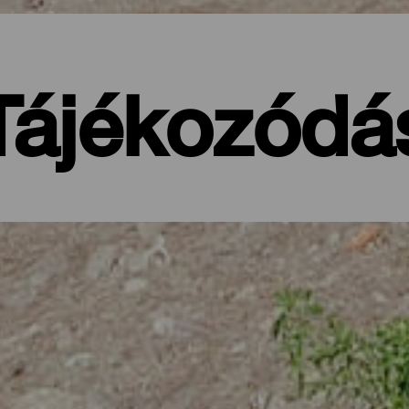
Tájékozódá
nári-szigeteken, a kontrasztok paradicsom
 mindent, amit a Kanári-szigetek kínálhat a tájfutás sportjának. A 
, fenyő- és babérerdőkön és lejtőkön fusson át, amelyek megkérdőj