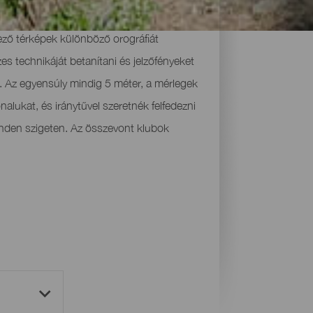
tik az útvonal adaptálását mind a
ező térképek különböző orográfiát
s technikáját betanítani és jelzőfényeket
 Az egyensúly mindig 5 méter, a mérlegek
lukat, és iránytűvel szeretnék felfedezni
inden szigeten. Az összevont klubok