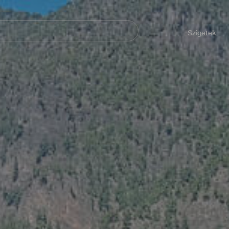
Navegación
principal
Szigetek