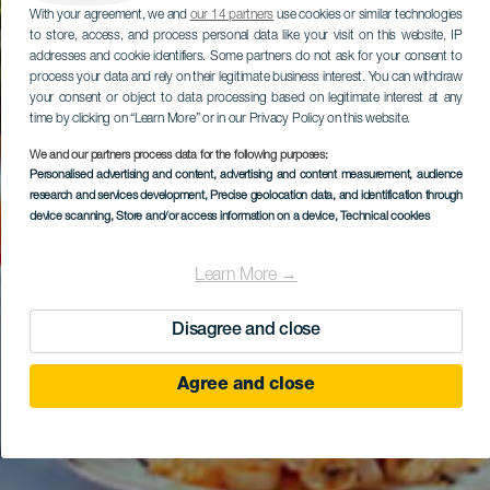
With your agreement, we and
our 14 partners
use cookies or similar technologies
to store, access, and process personal data like your visit on this website, IP
addresses and cookie identifiers. Some partners do not ask for your consent to
process your data and rely on their legitimate business interest. You can withdraw
your consent or object to data processing based on legitimate interest at any
time by clicking on “Learn More” or in our Privacy Policy on this website.
We and our partners process data for the following purposes:
Personalised advertising and content, advertising and content measurement, audience
research and services development
, Precise geolocation data, and identification through
device scanning
, Store and/or access information on a device
, Technical cookies
Learn More →
Disagree and close
Agree and close