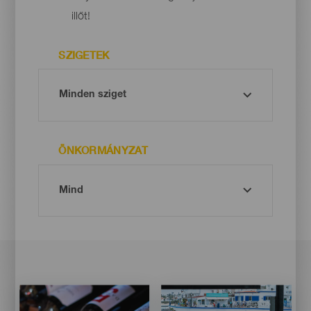
illőt!
SZIGETEK
ÖNKORMÁNYZAT
Imagen
Imagen
Imagen
Imagen
Listado
Listado