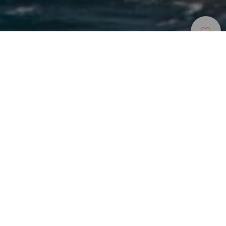
Természeti
>
Tenerife
>
Teljes természeti
Tájak
rezervátum
Két, az óceán közepén lévő, jó állapotú monolitikus szikla,
amelyek csak a tengeren keresztül érhetők el. Mind a
Roque de Tierra (vagy Roque de Dentro, azaz belső szikla),
mind a Roque de Fuera (azaz külső szikla) fenséges
jelenlétével folyamatosan dacol az Atlanti-óceán
hullámaival. Mindkét képződmény a Kanári-szigetek egyik
legjellegzetesebb ökológiai rendszerét alkotja, és nagy
tudományos, geológiai, geomorfológiai és tájképi
érdekességükkel tűnik ki. A sziklák gerinces állatvilága
fontos, mivel számos endemikus fajnak ad otthont,