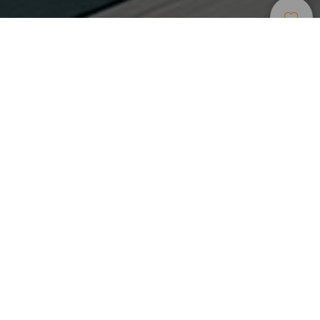
Szálláshelyek
>
Gran
>
Luxusszálloda
Canaria
Hotel de cinco estrellas en Las Palmas
Es tradicional, es elegante, es clásico y chic a la vez… Lo
es todo. Santa Catalina, a Royal Hideaway Hotel, ubicado
en Las Palmas capital, en el este de Gran Canaria, fue
concebido para los amantes del buen gusto y para los que
deseen dormir donde lo hizo el mismísimo Wiston
Churchill. Declarado patrimonio histórico artístico y anclado
en el bello parque Doramas, en ciudad Jardín, su
impactante fachada deja intuir su interior: sosfisticación
arropada por suelos y columnas de mármol, escaleras
enmoquetadas y un halo de distinción que lo hacen único.