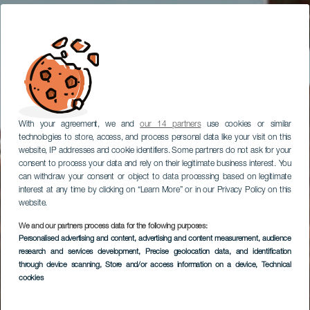
With your agreement, we and
our 14 partners
use cookies or similar
technologies to store, access, and process personal data like your visit on this
website, IP addresses and cookie identifiers. Some partners do not ask for your
consent to process your data and rely on their legitimate business interest. You
can withdraw your consent or object to data processing based on legitimate
interest at any time by clicking on “Learn More” or in our Privacy Policy on this
website.
We and our partners process data for the following purposes:
Personalised advertising and content, advertising and content measurement, audience
LANZAROTE
research and services development
, Precise geolocation data, and identification
San Gabriel erőd
through device scanning
, Store and/or access information on a device
, Technical
cookies