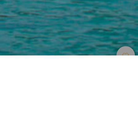
Múzeumok És
>
Lanzarote
>
Történelem
Érdekességek
Séta a híres Las Bolas hídon
Az Arrecife-öbölből az Atlanti-óceánra tekintve, Lanzarote
északkeleti részén magaslik évszázadok óta a San Gabriel
erőd. A kalóztámadások ellen a sziget védelmére építették
és ma már elkerülhetetlen látványosság Lanzarote
fővárosában. Két hídon közelíthető meg: a régebbi, a Las