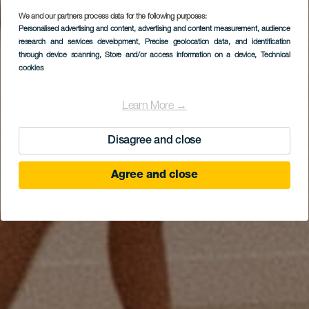
Centro Atlántico de
We and our partners process data for the following purposes:
Personalised advertising and content, advertising and content measurement, audience
Arte Moderno (CAAM)
research and services development
, Precise geolocation data, and identification
– A Modern Művészet
through device scanning
, Store and/or access information on a device
, Technical
cookies
Atlanti Központja
Learn More →
Disagree and close
Agree and close