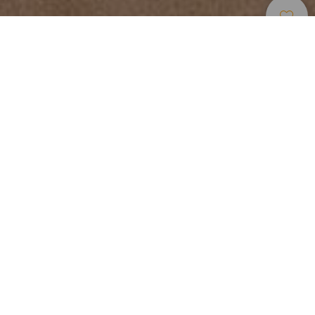
Múzeumok És
>
Gran
>
Kortárs
Érdekességek
Canaria
művészet
Utazás az afrikai, amerikai és európai kultúra körül
Ez a fontos múzeum Vegueta történelmi negyedében
található, a Gran Canaria-i Las Palmas, a sziget
fővárosának óvárosi részében. A Modern Művészet Atlanti
Központja (CAAM) a kanári-szigeteki kortárs művészet
múzeumává alakult. Egyedülállósága abban rejlik, hogy
három kontinens kritikus gondolkodásának és kultúrájának
áttekintését tűzte ki célul: Afrikáét, Amerikáét és Európáét.
A gyűjtemény egyesíti magában a festészetet, rajzot,
szobrászatot, a grafikus művészetet, a képeslap-
művészetet és egyéb érdekes kiállítási projekteket,