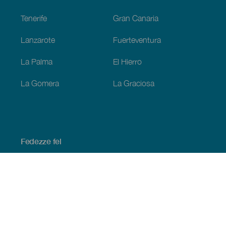
Tenerife
Gran Canaria
Lanzarote
Fuerteventura
La Palma
El Hierro
La Gomera
La Graciosa
Fedezze fel
Tengerpart és strand
Kultúra
Gasztronómia
Az összes cikk