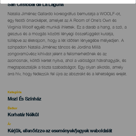
Localidad
San Cristóbal de La Laguna
Descripción
Natalia Jiménez Gallardo koreográfus bemutatja a WOOLF-ot,
del
egy festői önarcképet, amelyet az A Room of One’s Own és
evento
Virginia Woolf egyéb munkái ihlettek. Ez a darab a hang, a szó, a
gesztus és a mozgás közötti lényegi összefüggést kutatja,
túllépve az életrajzon, hogy a lét időtlen lényegébe mélyedjen. A
színpadon Natalia Jiménez táncos és Jordina Millà
zongoraművész kihívást jelent a felismerhetőnek és az
azonosnak, költői kertet nyitva, ahol a valóságot hátrahagyják, és
megtapasztalják a tiszta szabadságot. Egy olyan alkotás, amely
arra hív, hogy fedezzük fel újra az absztrakt és a lehetséges erejét.
Kategória
Categoría
Mozi És Színház
del
evento
Életkor
Edad
Korhatár Nélkül
Recomendada
Ár
Kérjük, ellenőrizze az események/jegyek weboldalát