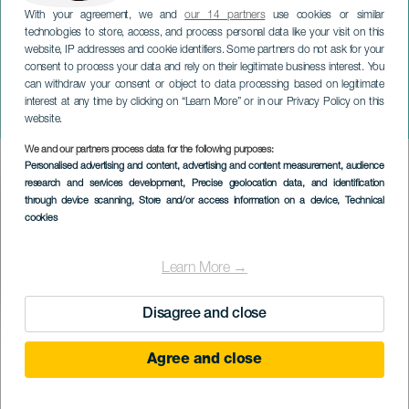
With your agreement, we and
our 14 partners
use cookies or similar
technologies to store, access, and process personal data like your visit on this
website, IP addresses and cookie identifiers. Some partners do not ask for your
consent to process your data and rely on their legitimate business interest. You
can withdraw your consent or object to data processing based on legitimate
TENERIFE
interest at any time by clicking on “Learn More” or in our Privacy Policy on this
Woolf, Natalia Jimenez
website.
We and our partners process data for the following purposes:
Imagen
Personalised advertising and content, advertising and content measurement, audience
Listado
research and services development
, Precise geolocation data, and identification
through device scanning
, Store and/or access information on a device
, Technical
cookies
Learn More →
Disagree and close
KORÁBBI ESEMÉNY
Agree and close
21 November 2024