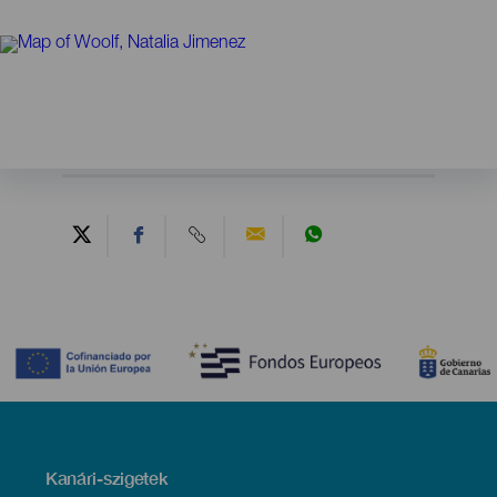
Contenido
Menú
Kanári-szigetek
Footer