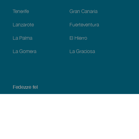
Tenerife
Gran Canaria
Lanzarote
Fuerteventura
La Palma
El Hierro
La Gomera
La Graciosa
Fedezze fel
Tengerpart és strand
Kultúra
Gasztronómia
Az összes cikk