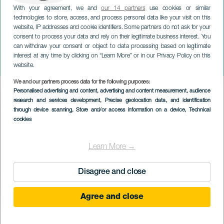
With your agreement, we and
our 14 partners
use cookies or similar
technologies to store, access, and process personal data like your visit on this
website, IP addresses and cookie identifiers. Some partners do not ask for your
consent to process your data and rely on their legitimate business interest. You
can withdraw your consent or object to data processing based on legitimate
TENERIFE
interest at any time by clicking on “Learn More” or in our Privacy Policy on this
Wild Trio koncerten
website.
We and our partners process data for the following purposes:
Imagen
Personalised advertising and content, advertising and content measurement, audience
Listado
research and services development
, Precise geolocation data, and identification
through device scanning
, Store and/or access information on a device
, Technical
cookies
Learn More →
Disagree and close
Agree and close
KORÁBBI ESEMÉNY