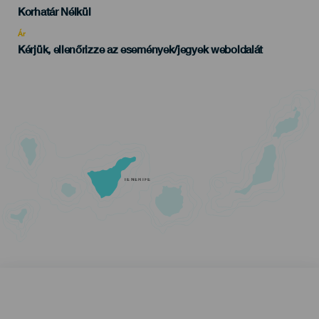
Edad
Korhatár Nélkül
Recomendada
Ár
Kérjük, ellenőrizze az események/jegyek weboldalát
TENERIFE