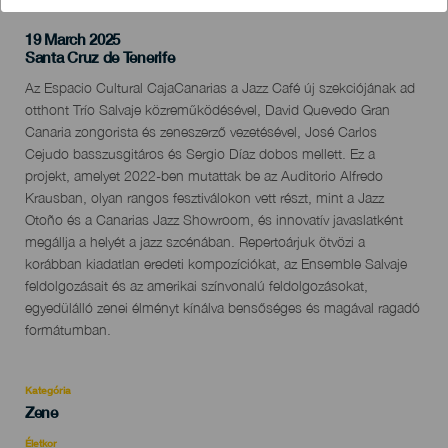
19 March 2025
Localidad
Santa Cruz de Tenerife
Descripción
Az Espacio Cultural CajaCanarias a Jazz Café új szekciójának ad
del
otthont Trío Salvaje közreműködésével, David Quevedo Gran
evento
Canaria zongorista és zeneszerző vezetésével, José Carlos
Cejudo basszusgitáros és Sergio Díaz dobos mellett. Ez a
projekt, amelyet 2022-ben mutattak be az Auditorio Alfredo
Krausban, olyan rangos fesztiválokon vett részt, mint a Jazz
Otoño és a Canarias Jazz Showroom, és innovatív javaslatként
megállja a helyét a jazz szcénában. Repertoárjuk ötvözi a
korábban kiadatlan eredeti kompozíciókat, az Ensemble Salvaje
feldolgozásait és az amerikai színvonalú feldolgozásokat,
egyedülálló zenei élményt kínálva bensőséges és magával ragadó
formátumban.
Kategória
Categoría
Zene
del
evento
Életkor