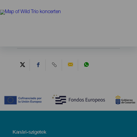
Contenido
Menú
Kanári-szigetek
Footer