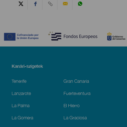
Contenido
Menú
Kanári-szigetek
Footer
Tenerife
Gran Canaria
Lanzarote
Fuerteventura
La Palma
El Hierro
La Gomera
La Graciosa