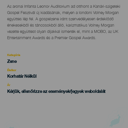
Descripción
Az aronai Infanta Leonor Auditorium ad otthont a Kanári-szigeteki
del
Gospel Fesztivál új kiadásának, melyen a londoni Volney Morgan
evento
együttes lép fel. A gospelzene iránt szenvedélyesen érdeklődő
énekesekből és táncosokból álló, karizmatikus Volney Morgan
vezette együttest olyan díjakkal ismerték el, mint a MOBO, az UK
Entertainment Awards és a Premier Gospel Awards.
Kategória
Categoría
Zene
del
evento
Életkor
Edad
Korhatár Nélkül
Recomendada
Ár
Kérjük, ellenőrizze az események/jegyek weboldalát