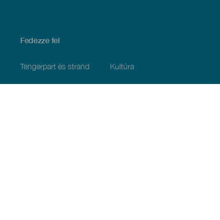
Fedezze fel
Tengerpart és strand
Kultúra
Gasztronómia
Az összes cikk
Praktikus információk
Események
Időjárás
Megérkezés
Vendéglátás
Szállás
A szigetcsoport