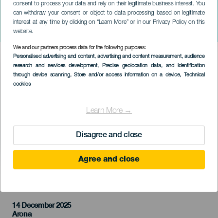
consent to process your data and rely on their legitimate business interest. You
can withdraw your consent or object to data processing based on legitimate
TENERIFE
interest at any time by clicking on “Learn More” or in our Privacy Policy on this
Volney Morgan & New-Ye
website.
We and our partners process data for the following purposes:
Imagen
Personalised advertising and content, advertising and content measurement, audience
Listado
research and services development
, Precise geolocation data, and identification
through device scanning
, Store and/or access information on a device
, Technical
cookies
Learn More →
Disagree and close
Agree and close
KORÁBBI ESEMÉNY
14 December 2025
Localidad
Arona