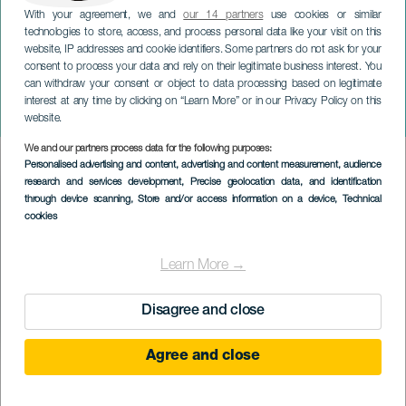
With your agreement, we and
our 14 partners
use cookies or similar
technologies to store, access, and process personal data like your visit on this
website, IP addresses and cookie identifiers. Some partners do not ask for your
consent to process your data and rely on their legitimate business interest. You
can withdraw your consent or object to data processing based on legitimate
TENERIFE
interest at any time by clicking on “Learn More” or in our Privacy Policy on this
Veranos del Taoro
website.
We and our partners process data for the following purposes:
Imagen
Personalised advertising and content, advertising and content measurement, audience
Listado
research and services development
, Precise geolocation data, and identification
through device scanning
, Store and/or access information on a device
, Technical
cookies
Learn More →
Disagree and close
Agree and close
KORÁBBI ESEMÉNY