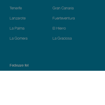
Tenerife
Gran Canaria
Lanzarote
Fuerteventura
La Palma
El Hierro
La Gomera
La Graciosa
Fedezze fel
Tengerpart és strand
Kultúra
Gasztronómia
Az összes cikk