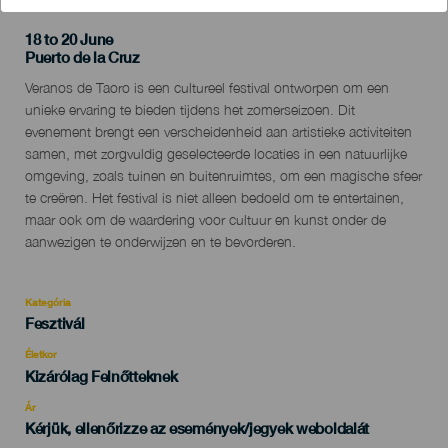
18 to 20 June
Localidad
Puerto de la Cruz
Descripción
Veranos de Taoro is een cultureel festival ontworpen om een ​​
del
unieke ervaring te bieden tijdens het zomerseizoen. Dit
evento
evenement brengt een verscheidenheid aan artistieke activiteiten
samen, met zorgvuldig geselecteerde locaties in een natuurlijke
omgeving, zoals tuinen en buitenruimtes, om een ​​magische sfeer
te creëren. Het festival is niet alleen bedoeld om te entertainen,
maar ook om de waardering voor cultuur en kunst onder de
aanwezigen te onderwijzen en te bevorderen.
Kategória
Categoría
Fesztivál
del
evento
Életkor
Edad
Kizárólag Felnőtteknek
Recomendada
Ár
Kérjük, ellenőrizze az események/jegyek weboldalát