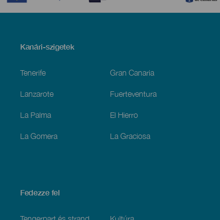
Menú
Kanári-szigetek
Footer
Tenerife
Gran Canaria
Lanzarote
Fuerteventura
La Palma
El Hierro
La Gomera
La Graciosa
Fedezze fel
Tengerpart és strand
Kultúra