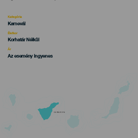
Kategória
Categoría
Karnevál
del
evento
Életkor
Edad
Korhatár Nélkül
Recomendada
Ár
Az esemény ingyenes
TENERIFE