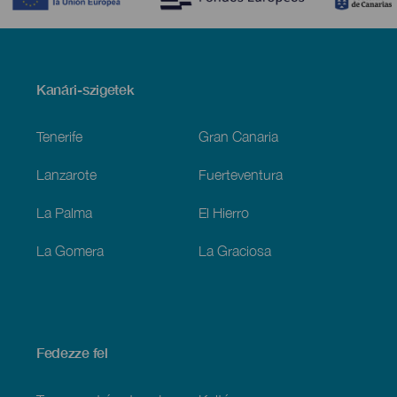
Menú
Kanári-szigetek
Footer
Tenerife
Gran Canaria
Lanzarote
Fuerteventura
La Palma
El Hierro
La Gomera
La Graciosa
Fedezze fel