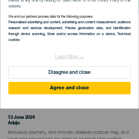
interest at any time by clicking on “Learn More” or in our Privacy Policy on this
TEDx La Laguna
website.
We and our partners process data for the following purposes:
Imagen
Personalised advertising and content, advertising and content measurement, audience
Listado
research and services development
, Precise geolocation data, and identification
through device scanning
, Store and/or access information on a device
, Technical
cookies
Learn More →
Disagree and close
Agree and close
KORÁBBI ESEMÉNY
13 June 2024
Localidad
Adeje
Descripción
Motivációs esemény, ahol innovatív ötleteket osztanak meg, és a
del