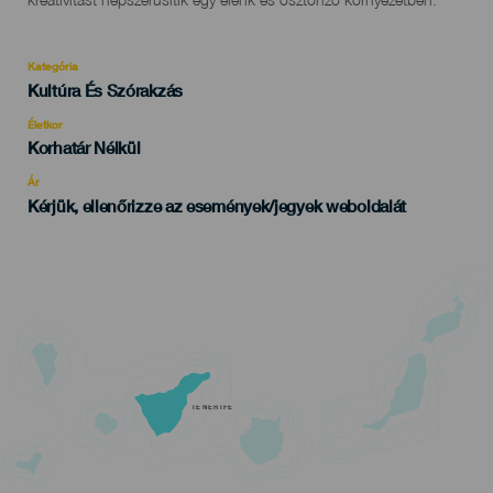
kreativitást népszerűsítik egy élénk és ösztönző környezetben.
evento
Kategória
Categoría
Kultúra És Szórakzás
del
evento
Életkor
Edad
Korhatár Nélkül
Recomendada
Ár
Kérjük, ellenőrizze az események/jegyek weboldalát
TENERIFE