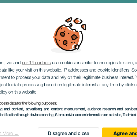
Történelmi Regényfesz
ent, we and
our 14 partners
use cookies or similar technologies to store,
ata like your visit on this website, IP addresses and cookie identifiers. 
onsent to process your data and rely on their legitimate business interest
ject to data processing based on legitimate interest at any time by click
olicy on this website.
ocess data for the following purposes:
KORÁBBI ESEMÉNY
ing and content, advertising and content measurement, audience research and service
dentification through device scanning
, Store and/or access information on a device
, Technica
7 to 16 November
Localidad
Tacoronte
n More →
Disagree and close
Agree and