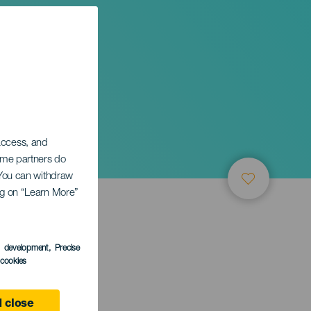
tivál
 access, and
Some partners do
. You can withdraw
ing on “Learn More”
s development
, Precise
l cookies
 close