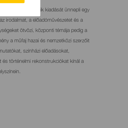
gényfesztivál ötödik kiadását ünnepli egy
az irodalmat, a előadóművészetet és a
nységeket ötvözi, központi témája pedig a
ény a műfaj hazai és nemzetközi szerzőit
utatókat, színházi előadásokat,
kat és történelmi rekonstrukciókat kínál a
lyszínein.