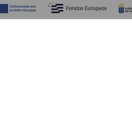
Fedezze fel
Pr
Tengerpart és strand
Kultúra
E
Gasztronómia
Az összes cikk
Me
Sz
Sz