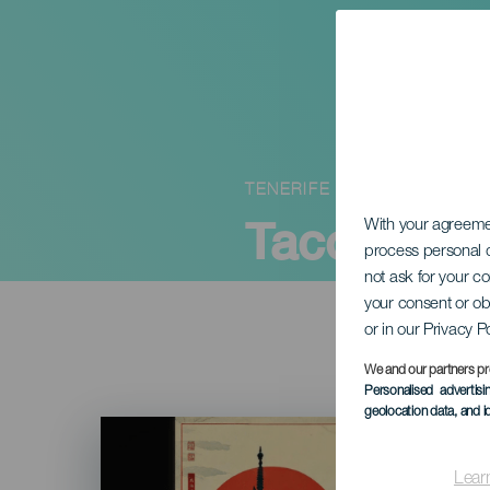
TENERIFE
Tacoronte 
With your agreem
process personal d
not ask for your c
your consent or ob
or in our Privacy P
We and our partners pr
Personalised advertis
geolocation data, and i
Imagen
Listado
Lear