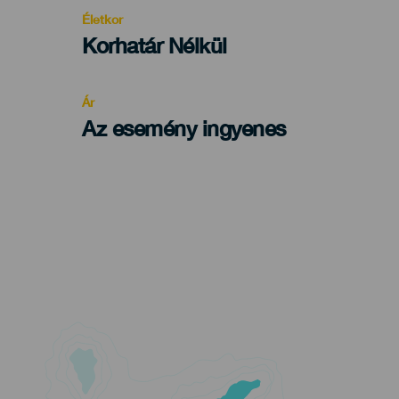
evento
Életkor
Edad
Korhatár Nélkül
Recomendada
Ár
Az esemény ingyenes