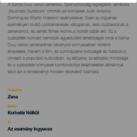
Descripción
A Santa Cruz városi zenekara, Spanyolország legrégebbi zenekara
del
„Musicals Outdoors” címmel ad koncertet Juan Antonio
evento
Domínguez Martín maestro vezényletével. Ezen az ingyenes
eseményen kiváló szólóénekesek válogatnak, akik csatlakoznak a
zenekarhoz, és zenés filmek ikonikus kottáit adják elő. Ez a
szabadtéri koncert nemcsak egyedülálló lehetőséget kínál a Santa
Cruz városi zenekarának látványos környezetben történő
élvezetére, hanem a film- és színházzene örökségét és hatását is
ünnepli a populáris kultúrában. Az élőzene, az előadók minősége
és a szabadtéri környezet kombinációja felejthetetlen élménnyé
teszi ezt a rendezvényt minden résztvevő számára.
Kategória
Categoría
Zene
del
evento
Életkor
Edad
Korhatár Nélkül
Recomendada
Ár
Az esemény ingyenes