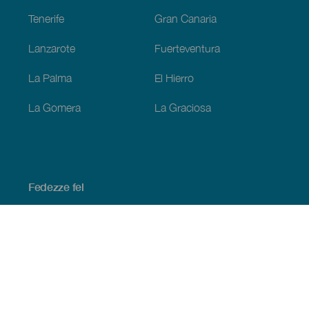
Tenerife
Gran Canaria
Lanzarote
Fuerteventura
La Palma
El Hierro
La Gomera
La Graciosa
Fedezze fel
Tengerpart és strand
Kultúra
Gasztronómia
Az összes cikk