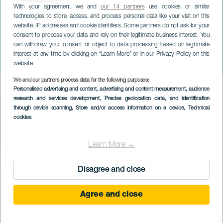
With your agreement, we and
our 14 partners
use cookies or similar
TENERIFE
technologies to store, access, and process personal data like your visit on this
Szabadtéri musicalek –
website, IP addresses and cookie identifiers. Some partners do not ask for your
Tenerifei Nemzetközi
consent to process your data and rely on their legitimate business interest. You
can withdraw your consent or object to data processing based on legitimate
Filmzenei Fesztivál
interest at any time by clicking on “Learn More” or in our Privacy Policy on this
(FIMUCITÉ)
website.
We and our partners process data for the following purposes:
Imagen
Personalised advertising and content, advertising and content measurement, audience
Listado
research and services development
, Precise geolocation data, and identification
through device scanning
, Store and/or access information on a device
, Technical
cookies
Learn More →
KORÁBBI ESEMÉNY
Disagree and close
Agree and close
18 July 2024
Localidad
Santa Cruz de Tenerife