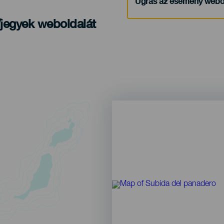
Ugrás az esemény webo
/jegyek weboldalát