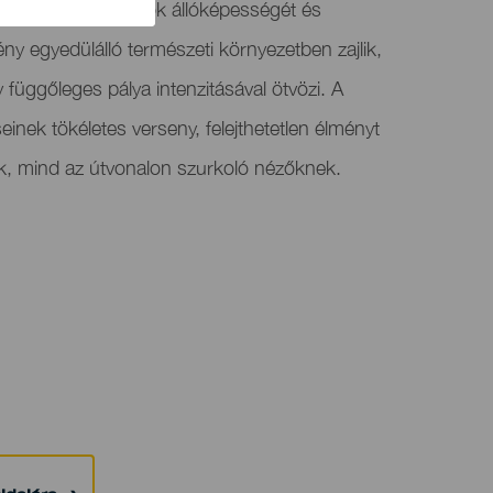
ra teszi a résztvevők állóképességét és
ny egyedülálló természeti környezetben zajlik,
egy függőleges pálya intenzitásával ötvözi. A
inek tökéletes verseny, felejthetetlen élményt
k, mind az útvonalon szurkoló nézőknek.