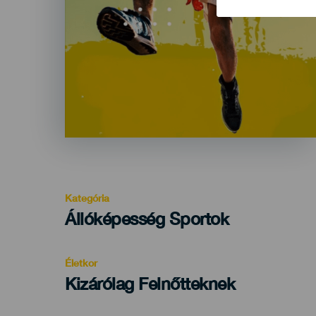
Kategória
Categoría
Állóképesség Sportok
del
evento
Életkor
Edad
Kizárólag Felnőtteknek
Recomendada