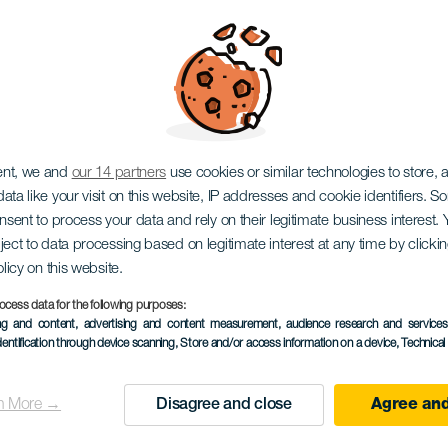
l panadero
ent, we and
our 14 partners
use cookies or similar technologies to store,
ata like your visit on this website, IP addresses and cookie identifiers. 
onsent to process your data and rely on their legitimate business interest
ject to data processing based on legitimate interest at any time by click
olicy on this website.
ocess data for the following purposes:
ing and content, advertising and content measurement, audience research and service
09 August 2026
dentification through device scanning
, Store and/or access information on a device
, Technica
Localidad
Santiago del Teide
n More →
Disagree and close
Agree and
Descripción
A Santiago del Teide-i Su