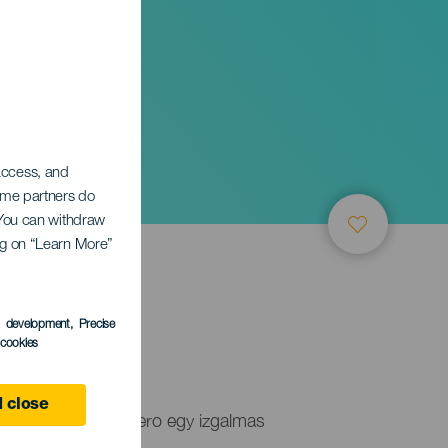
 access, and
Some partners do
. You can withdraw
ing on “Learn More”
s development
, Precise
l cookies
 close
bida Vertical Panadero egy izgalmas