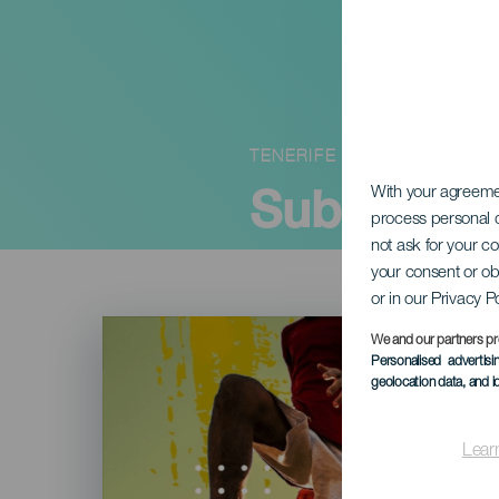
TENERIFE
Subida de
With your agreem
process personal d
not ask for your c
your consent or ob
or in our Privacy P
Imagen
Listado
We and our partners pr
Personalised advertis
geolocation data, and i
Lear