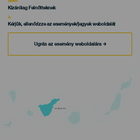
evento
Életkor
Edad
Kizárólag Felnőtteknek
Recomendada
Ár
Kérjük, ellenőrizze az események/jegyek weboldalát
Ugrás az esemény weboldalára
TENERIFE