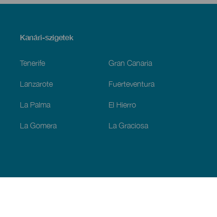
Menú
Kanári-szigetek
Footer
Tenerife
Gran Canaria
Lanzarote
Fuerteventura
La Palma
El Hierro
La Gomera
La Graciosa
Fedezze fel
Tengerpart és strand
Kultúra