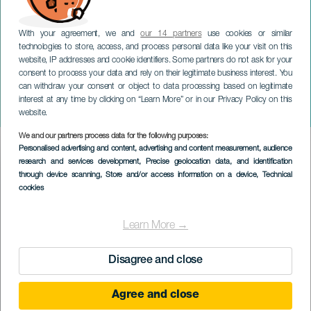
With your agreement, we and
our 14 partners
use cookies or similar
technologies to store, access, and process personal data like your visit on this
website, IP addresses and cookie identifiers. Some partners do not ask for your
consent to process your data and rely on their legitimate business interest. You
can withdraw your consent or object to data processing based on legitimate
TENERIFE
interest at any time by clicking on “Learn More” or in our Privacy Policy on this
Soul Sanet
website.
We and our partners process data for the following purposes:
Imagen
Personalised advertising and content, advertising and content measurement, audience
Listado
research and services development
, Precise geolocation data, and identification
through device scanning
, Store and/or access information on a device
, Technical
cookies
Learn More →
Disagree and close
Agree and close