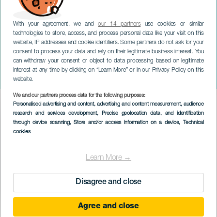
With your agreement, we and
our 14 partners
use cookies or similar
technologies to store, access, and process personal data like your visit on this
website, IP addresses and cookie identifiers. Some partners do not ask for your
consent to process your data and rely on their legitimate business interest. You
can withdraw your consent or object to data processing based on legitimate
TENERIFE
interest at any time by clicking on “Learn More” or in our Privacy Policy on this
Soma Fest
website.
We and our partners process data for the following purposes:
Imagen
Personalised advertising and content, advertising and content measurement, audience
Listado
research and services development
, Precise geolocation data, and identification
through device scanning
, Store and/or access information on a device
, Technical
cookies
Learn More →
Disagree and close
Agree and close
KORÁBBI ESEMÉNY