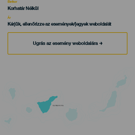
evento
Életkor
Edad
Korhatár Nélkül
Recomendada
Ár
Kérjük, ellenőrizze az események/jegyek weboldalát
Ugrás az esemény weboldalára
TENERIFE