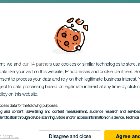
lassic Sound
ent, we and
our 14 partners
use cookies or similar technologies to store,
ata like your visit on this website, IP addresses and cookie identifiers. 
onsent to process your data and rely on their legitimate business interest
ject to data processing based on legitimate interest at any time by click
olicy on this website.
ocess data for the following purposes:
KORÁBBI ESEMÉNY
ing and content, advertising and content measurement, audience research and service
dentification through device scanning
, Store and/or access information on a device
, Technica
25 to 27 September
Localidad
Los Realejos
n More →
Disagree and close
Agree and