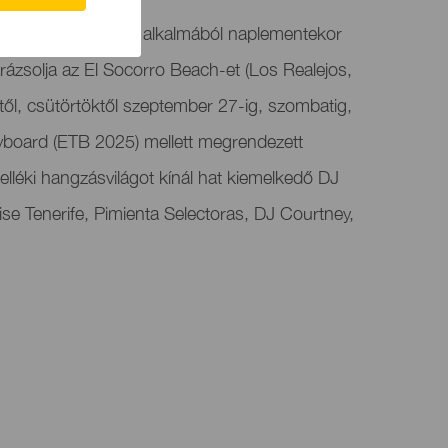
s második kiadása alkalmából naplementekor
arázsolja az El Socorro Beach-et (Los Realejos,
től, csütörtöktől szeptember 27-ig, szombatig,
board (ETB 2025) mellett megrendezett
elléki hangzásvilágot kínál hat kiemelkedő DJ
ise Tenerife, Pimienta Selectoras, DJ Courtney,