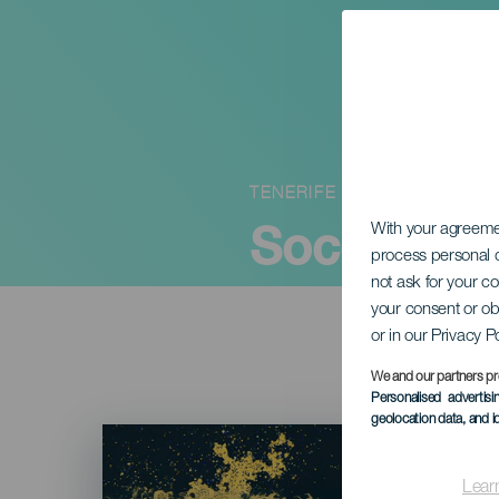
TENERIFE
Socorro C
With your agreem
process personal d
not ask for your c
your consent or ob
or in our Privacy P
We and our partners pr
Personalised advertis
geolocation data, and i
Imagen
Listado
Lear