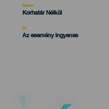
evento
Életkor
Edad
Korhatár Nélkül
Recomendada
Ár
Az esemény ingyenes