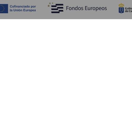
Fedezze fel
Pr
Tengerpart és strand
Kultúra
E
Gasztronómia
Az összes cikk
Me
Sz
Sz