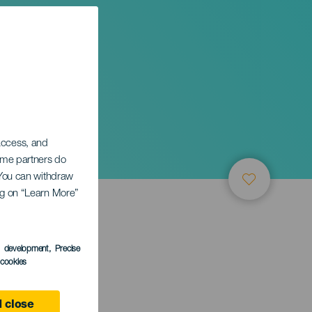
 access, and
Some partners do
. You can withdraw
ing on “Learn More”
s development
, Precise
l cookies
 close