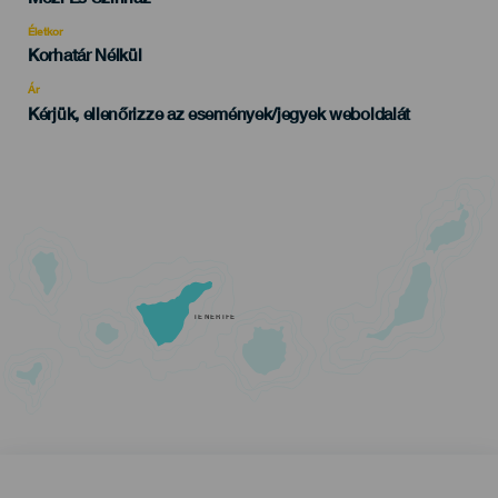
del
evento
Életkor
Edad
Korhatár Nélkül
Recomendada
Ár
Kérjük, ellenőrizze az események/jegyek weboldalát
TENERIFE