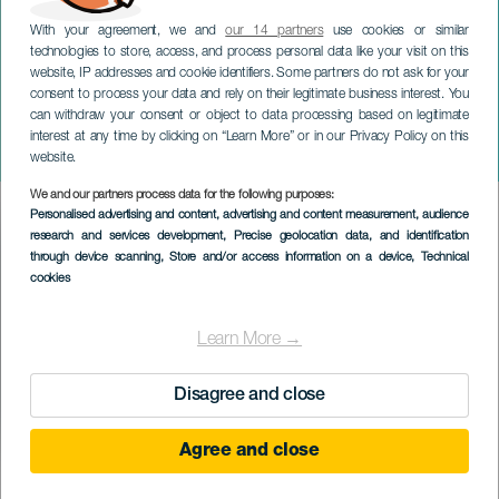
With your agreement, we and
our 14 partners
use cookies or similar
technologies to store, access, and process personal data like your visit on this
website, IP addresses and cookie identifiers. Some partners do not ask for your
consent to process your data and rely on their legitimate business interest. You
TENERIFE
can withdraw your consent or object to data processing based on legitimate
Silvia Marsó y Abel Folk:
interest at any time by clicking on “Learn More” or in our Privacy Policy on this
"Szegfű"
website.
We and our partners process data for the following purposes:
Imagen
Personalised advertising and content, advertising and content measurement, audience
Listado
research and services development
, Precise geolocation data, and identification
through device scanning
, Store and/or access information on a device
, Technical
cookies
Learn More →
Disagree and close
Agree and close
KORÁBBI ESEMÉNY