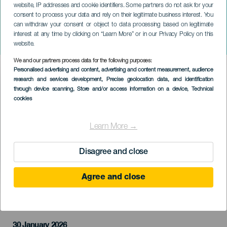
website, IP addresses and cookie identifiers. Some partners do not ask for your
consent to process your data and rely on their legitimate business interest. You
can withdraw your consent or object to data processing based on legitimate
TENERIFE
interest at any time by clicking on “Learn More” or in our Privacy Policy on this
Siloé koncerten
website.
We and our partners process data for the following purposes:
Imagen
Personalised advertising and content, advertising and content measurement, audience
Listado
research and services development
, Precise geolocation data, and identification
through device scanning
, Store and/or access information on a device
, Technical
cookies
Learn More →
Disagree and close
Agree and close
KORÁBBI ESEMÉNY
30 January 2026