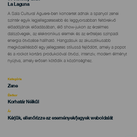
Localidad
La Laguna
Descripción
A Sala Cultural Aguere-ben koncertet adnak a spanyol zenei
del
színtér egyik legjellegzetesebb és leggyorsabban feltörekvő
evento
előadójának előadásában, élő show-jukon az érzelmes
dalszövegek, az elektronikus elemek és az erőteljes színpadi
energia ötvözése hallható. Hangzásuk az akusztikusabb
megközelítésből egy jellegzetes stílussá fejlődött, amely a popot
és a rockot kortárs produkcióval ötvözi, intenzív, modern élményt
nyújtva, amely erősen kötődik a közönséghez.
Kategória
Categoría
Zene
del
evento
Életkor
Edad
Korhatár Nélkül
Recomendada
Ár
Kérjük, ellenőrizze az események/jegyek weboldalát