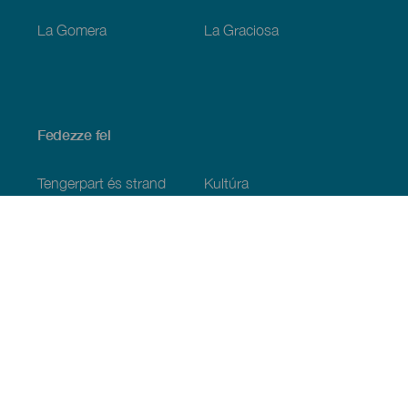
La Gomera
La Graciosa
Fedezze fel
Tengerpart és strand
Kultúra
Gasztronómia
Az összes cikk
Praktikus információk
Események
Időjárás