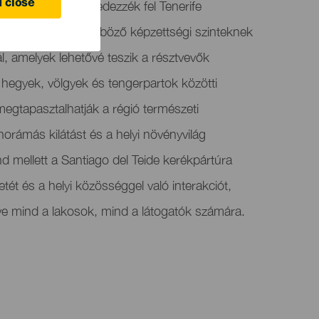
arra hívja, hogy fedezzék fel Tenerife
 close
ény különféle, különböző képzettségi szinteknek
l, amelyek lehetővé teszik a résztvevők
hegyek, völgyek és tengerpartok közötti
egtapasztalhatják a régió természeti
norámás kilátást és a helyi növényvilág
d mellett a Santiago del Teide kerékpártúra
etét és a helyi közösséggel való interakciót,
ve mind a lakosok, mind a látogatók számára.