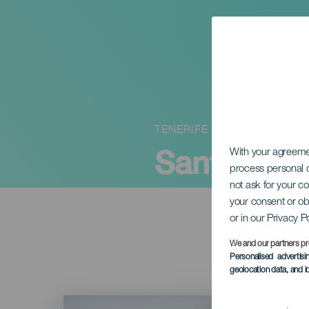
TENERIFE
Santiago d
With your agreem
process personal d
not ask for your c
your consent or ob
or in our Privacy P
We and our partners pr
Personalised advertis
geolocation data, and i
Imagen