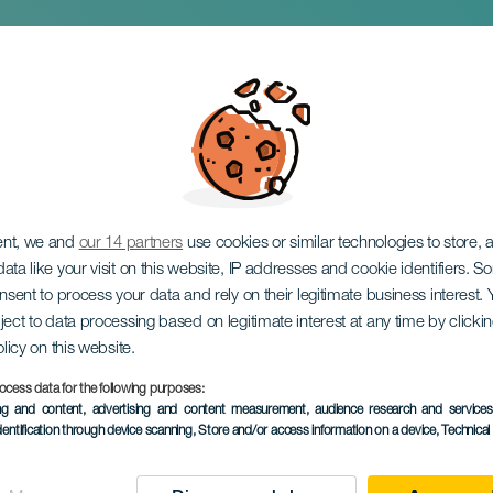
el Teide kerékpártúra
ent, we and
our 14 partners
use cookies or similar technologies to store,
ata like your visit on this website, IP addresses and cookie identifiers. 
onsent to process your data and rely on their legitimate business interest
ject to data processing based on legitimate interest at any time by click
olicy on this website.
06 September 2026
ocess data for the following purposes:
Localidad
Santiago del Teide
ing and content, advertising and content measurement, audience research and service
dentification through device scanning
, Store and/or access information on a device
, Technica
Descripción
A Santiago del Teide ker