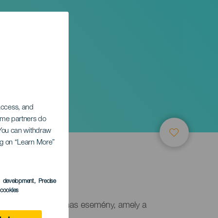
 access, and
Some partners do
. You can withdraw
ing on “Learn More”
s development
, Precise
l cookies
ékpártúra egy izgalmas esemény, amely a