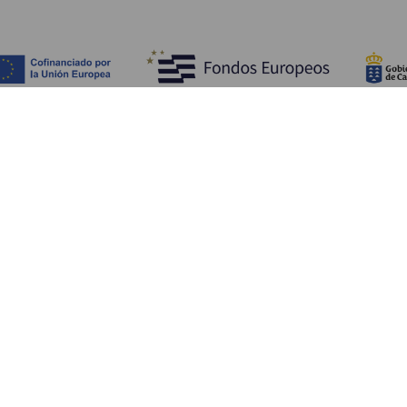
Fedezze fel
Pr
Tengerpart és strand
Kultúra
E
Gasztronómia
Az összes cikk
Me
Sz
Sz