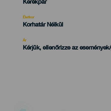
Categoría
Kerékpár
del
evento
Életkor
Edad
Korhatár Nélkül
Recomendada
Ár
Kérjük, ellenőrizze az események