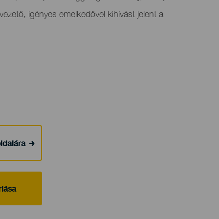
ezető, igényes emelkedővel kihívást jelent a
ldalára
rlása