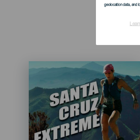
geolocation data, and i
Lear
Imagen
Listado