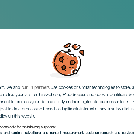
z Extreme
ent, we and
our 14 partners
use cookies or similar technologies to store,
ata like your visit on this website, IP addresses and cookie identifiers. 
onsent to process your data and rely on their legitimate business interest
ject to data processing based on legitimate interest at any time by click
olicy on this website.
17 October 2026
ocess data for the following purposes:
Localidad
Santa Cruz de Tenerif
ing and content, advertising and content measurement, audience research and service