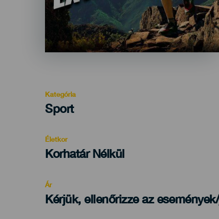
Kategória
Categoría
Sport
del
evento
Életkor
Edad
Korhatár Nélkül
Recomendada
Ár
Kérjük, ellenőrizze az események