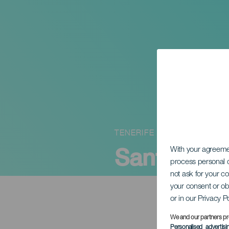
TENERIFE
Santa Cru
With your agreem
process personal d
not ask for your c
your consent or ob
or in our Privacy P
We and our partners pr
Personalised advertis