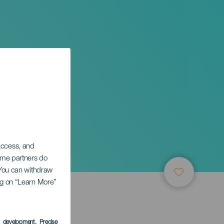
 access, and
Some partners do
. You can withdraw
ing on “Learn More”
e
s development
, Precise