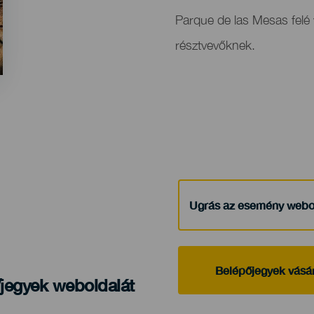
Parque de las Mesas felé v
résztvevőknek.
Ugrás az esemény webo
Belépőjegyek vásá
/jegyek weboldalát