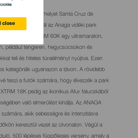
l cookies
rail futóverseny, amelyet Santa Cruz de
lönféle módokat kínál az Anaga vidéki park
 close
mény, az ANAGA XTRM 60K egy ultramaraton,
en, például tengeren, hegycsúcsokon és
kkal teli és hiteles túraélményt nyújtva. Ezen
ros kategóriák ugyanazon a távon. A rövidebb
teszi a futók számára, hogy élvezzék a park
GA XTRM 18K pedig az ikonikus Afur falucskából
égében való elmerülést kínálja. Az ANAGA
számára, akik sebességre és intenzitásra
rdőkön keresztül vezet az útvonalon. Végül a
duló, 500 lépéses függőleges verseny, amely a