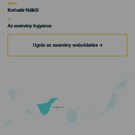
evento
Életkor
Edad
Korhatár Nélkül
Recomendada
Ár
Az esemény ingyenes
Ugrás az esemény weboldalára
TENERIFE