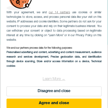
With your agreement, we and
our 14 partners
use cookies or similar
technologies to store, access, and process personal data like your visit on this
website, IP addresses and cookie identifiers. Some partners do not ask for your
consent to process your data and rely on their legitimate business interest. You
can withdraw your consent or object to data processing based on legitimate
TENERIFE
interest at any time by clicking on “Learn More” or in our Privacy Policy on this
San Roque ünnepségek
website.
We and our partners process data for the following purposes:
Imagen
Personalised advertising and content, advertising and content measurement, audience
Listado
research and services development
, Precise geolocation data, and identification
through device scanning
, Store and/or access information on a device
, Technical
cookies
Learn More →
Disagree and close
Agree and close