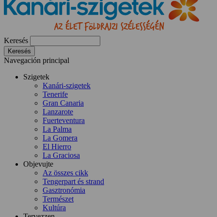
Keresés
Navegación principal
Szigetek
Kanári-szigetek
Tenerife
Gran Canaria
Lanzarote
Fuerteventura
La Palma
La Gomera
El Hierro
La Graciosa
Objevujte
Az összes cikk
Tengerpart és strand
Gasztronómia
Természet
Kultúra
Tervezzen