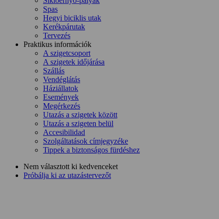
Siklóernyő-pályák
Spas
Hegyi biciklis utak
Kerékpárutak
Tervezés
Praktikus információk
A szigetcsoport
A szigetek időjárása
Szállás
Vendéglátás
Háziállatok
Események
Megérkezés
Utazás a szigetek között
Utazás a szigeten belül
Accesibilidad
Szolgáltatások címjegyzéke
Tippek a biztonságos fürdéshez
Nem választott ki kedvenceket
Próbálja ki az utazástervezőt
San Juan máglyái