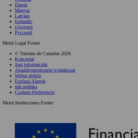
Dansk
Magyar
Latvian
Icelandic
ελληνικά
Pусский
Menú Legal Footer
© Turismo de Canarias 2026
Kapcsolat
Jogi információk
Akadálymentességi nyilatkozat
Webes térkép
Európai Alapok
süti politika
Cookies Preferences
Menú Instituciones Footer