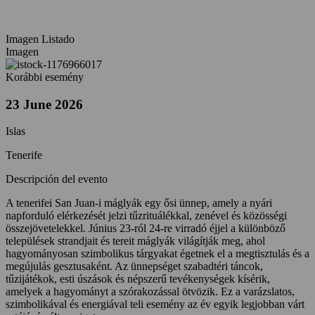
Tenerife
Imagen Listado
Imagen
Korábbi esemény
23 June 2026
Islas
Tenerife
Descripción del evento
A tenerifei San Juan-i máglyák egy ősi ünnep, amely a nyári
napforduló elérkezését jelzi tűzrituálékkal, zenével és közösségi
összejövetelekkel. Június 23-ról 24-re virradó éjjel a különböző
települések strandjait és tereit máglyák világítják meg, ahol
hagyományosan szimbolikus tárgyakat égetnek el a megtisztulás és a
megújulás gesztusaként. Az ünnepséget szabadtéri táncok,
tűzijátékok, esti úszások és népszerű tevékenységek kísérik,
amelyek a hagyományt a szórakozással ötvözik. Ez a varázslatos,
szimbolikával és energiával teli esemény az év egyik legjobban várt