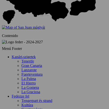
PALMA
TENERIFE
FUERTEVENTURA
LA
GOMERA
GRAN
CANARIA
EL
HIERRO
Contenido
Menú Footer
Kanári-szigetek
Tenerife
Gran Canaria
Lanzarote
Fuerteventura
La Palma
El Hierro
La Gomera
La Graciosa
Fedezze fel
Tengerpart és strand
Kultúra