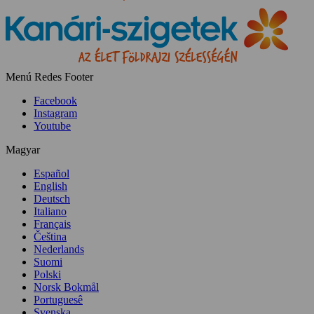
Menú Redes Footer
Facebook
Instagram
Youtube
Magyar
Español
English
Deutsch
Italiano
Français
Čeština
Nederlands
Suomi
Polski
Norsk Bokmål
Portuguesê
Svenska