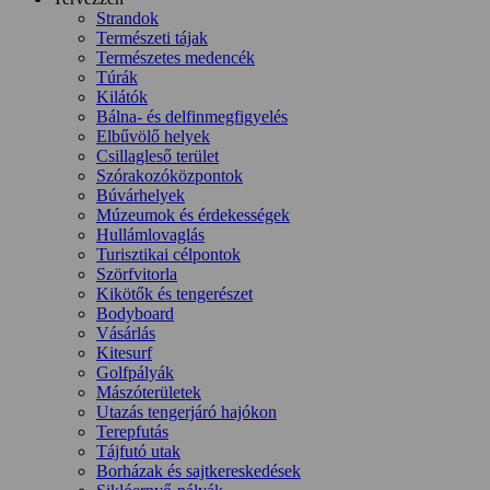
Strandok
Természeti tájak
Természetes medencék
Túrák
Kilátók
Bálna- és delfinmegfigyelés
Elbűvölő helyek
Csillagleső terület
Szórakozóközpontok
Búvárhelyek
Múzeumok és érdekességek
Hullámlovaglás
Turisztikai célpontok
Szörfvitorla
Kikötők és tengerészet
Bodyboard
Vásárlás
Kitesurf
Golfpályák
Mászóterületek
Utazás tengerjáró hajókon
Terepfutás
Tájfutó utak
Borházak és sajtkereskedések