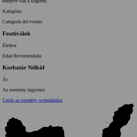
estéjévé vált a szigeten.
Kategória
Categoría del evento
Fesztiválok
Életkor
Edad Recomendada
Korhatár Nélkül
Ár
Az esemény ingyenes
Ugrás az esemény weboldalára
LA
GRACIOSA
LANZAROTE
LA