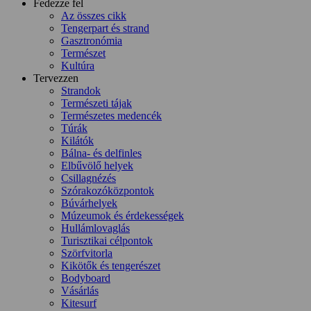
Fedezze fel
Az összes cikk
Tengerpart és strand
Gasztronómia
Természet
Kultúra
Tervezzen
Strandok
Természeti tájak
Természetes medencék
Túrák
Kilátók
Bálna- és delfinles
Elbűvölő helyek
Csillagnézés
Szórakozóközpontok
Búvárhelyek
Múzeumok és érdekességek
Hullámlovaglás
Turisztikai célpontok
Szörfvitorla
Kikötők és tengerészet
Bodyboard
Vásárlás
Kitesurf