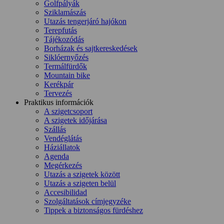
Golfpályák
Sziklamászás
Utazás tengerjáró hajókon
Terepfutás
Tájékozódás
Borházak és sajtkereskedések
Siklóernyőzés
Termálfürdők
Mountain bike
Kerékpár
Tervezés
Praktikus információk
A szigetcsoport
A szigetek időjárása
Szállás
Vendéglátás
Háziállatok
Agenda
Megérkezés
Utazás a szigetek között
Utazás a szigeten belül
Accesibilidad
Szolgáltatások címjegyzéke
Tippek a biztonságos fürdéshez