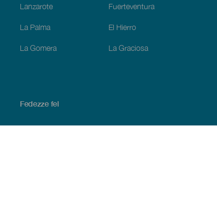
Lanzarote
Fuerteventura
La Palma
El Hierro
La Gomera
La Graciosa
Fedezze fel
Tengerpart és strand
Kultúra
Gasztronómia
Az összes cikk
Praktikus információk