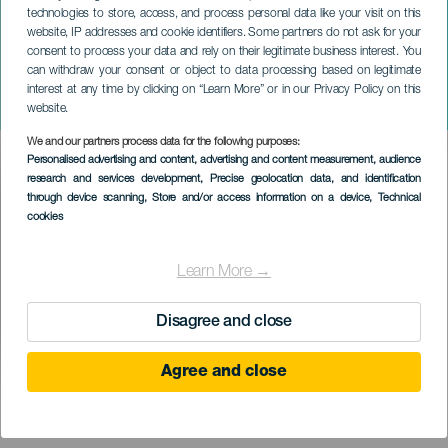
technologies to store, access, and process personal data like your visit on this
website, IP addresses and cookie identifiers. Some partners do not ask for your
consent to process your data and rely on their legitimate business interest. You
TENERIFE
can withdraw your consent or object to data processing based on legitimate
San Isidro Labrador
interest at any time by clicking on “Learn More” or in our Privacy Policy on this
zarándoklata Valle Guerrában
website.
We and our partners process data for the following purposes:
Imagen
Personalised advertising and content, advertising and content measurement, audience
Listado
research and services development
, Precise geolocation data, and identification
through device scanning
, Store and/or access information on a device
, Technical
cookies
Learn More →
Disagree and close
Agree and close
KORÁBBI ESEMÉNY