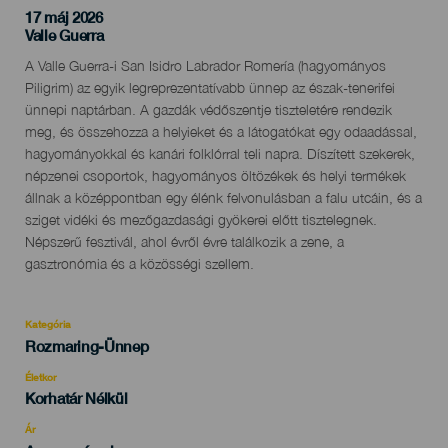
17 máj 2026
Localidad
Valle Guerra
Descripción
A Valle Guerra-i San Isidro Labrador Romería (hagyományos
del
Piligrim) az egyik legreprezentatívabb ünnep az észak-tenerifei
evento
ünnepi naptárban. A gazdák védőszentje tiszteletére rendezik
meg, és összehozza a helyieket és a látogatókat egy odaadással,
hagyományokkal és kanári folklórral teli napra. Díszített szekerek,
népzenei csoportok, hagyományos öltözékek és helyi termékek
állnak a középpontban egy élénk felvonulásban a falu utcáin, és a
sziget vidéki és mezőgazdasági gyökerei előtt tisztelegnek.
Népszerű fesztivál, ahol évről évre találkozik a zene, a
gasztronómia és a közösségi szellem.
Kategória
Categoría
Rozmaring-Ünnep
del
evento
Életkor
Edad
Korhatár Nélkül
Recomendada
Ár