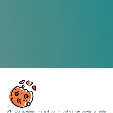
With your agreement, we and
our 14 partners
use cookies or similar