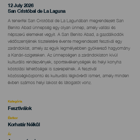
12 July 2026
Localidad
San Cristóbal de La Laguna
Descripción
A tenerifei San Cristóbal de La Lagunában megrendezett San
del
Benito Abad ünnepség egy olyan ünnep, amely vallási és
evento
népszerű elemeket vegyít. A San Benito Abad, a gazdálkodók
védőszentjének tiszteletére évente megrendezett fesztivál egy
zarándoklat, amely az egyik legmélyebben gyökerező hagyomány
a Kanári-szigeteken. Az ünnepségen a zarándoklaton kívül
kulturális rendezvények, sporttevékenységek és helyi konyha
kóstolási lehetőségei is szerepelnek. A fesztivál
közösségközpontú és kulturális légköréről ismert, amely minden
évben számos helyi lakost és látogatót vonz.
Kategória
Categoría
Fesztiválok
del
evento
Életkor
Edad
Korhatár Nélkül
Recomendada
Ár