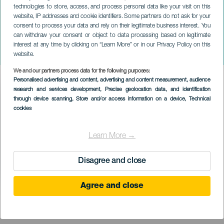
technologies to store, access, and process personal data like your visit on this
website, IP addresses and cookie identifiers. Some partners do not ask for your
consent to process your data and rely on their legitimate business interest. You
can withdraw your consent or object to data processing based on legitimate
TENERIFE
interest at any time by clicking on “Learn More” or in our Privacy Policy on this
San Benito de Abad ünnepei
website.
We and our partners process data for the following purposes:
Imagen
Personalised advertising and content, advertising and content measurement, audience
Listado
research and services development
, Precise geolocation data, and identification
through device scanning
, Store and/or access information on a device
, Technical
cookies
Learn More →
Disagree and close
Agree and close
KORÁBBI ESEMÉNY