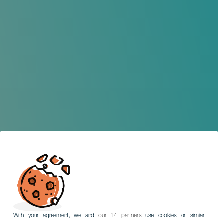
With your agreement, we and
our 14 partners
use cookies or similar