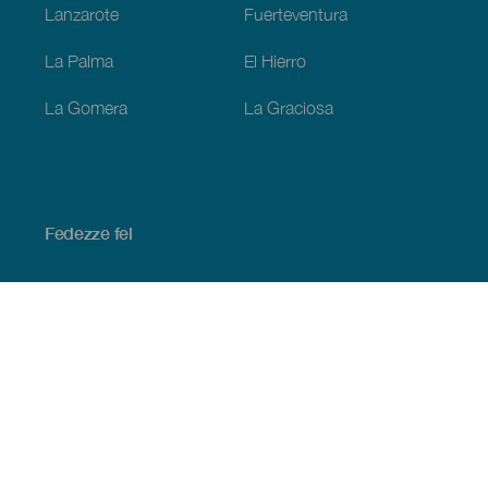
Lanzarote
Fuerteventura
La Palma
El Hierro
La Gomera
La Graciosa
Fedezze fel
Tengerpart és strand
Kultúra
Gasztronómia
Az összes cikk
Praktikus információk