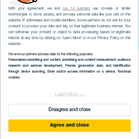
With your agreement, we and
our 14 partners
use cookies or similar
technologies to store, access, and process personal data like your visit on this
website, IP addresses and cookie identifiers. Some partners do not ask for your
consent to process your data and rely on their legitimate business interest. You
can withdraw your consent or object to data processing based on legitimate
TENERIFE
interest at any time by clicking on “Learn More” or in our Privacy Policy on this
Rutas Cruzadas
website.
We and our partners process data for the following purposes:
Imagen
Personalised advertising and content, advertising and content measurement, audience
Listado
research and services development
, Precise geolocation data, and identification
through device scanning
, Store and/or access information on a device
, Technical
cookies
Learn More →
Disagree and close
Agree and close
KORÁBBI ESEMÉNY