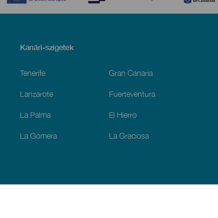
Menú
Kanári-szigetek
Footer
Tenerife
Gran Canaria
Lanzarote
Fuerteventura
La Palma
El Hierro
La Gomera
La Graciosa
Fedezze fel
Tengerpart és strand
Kultúra