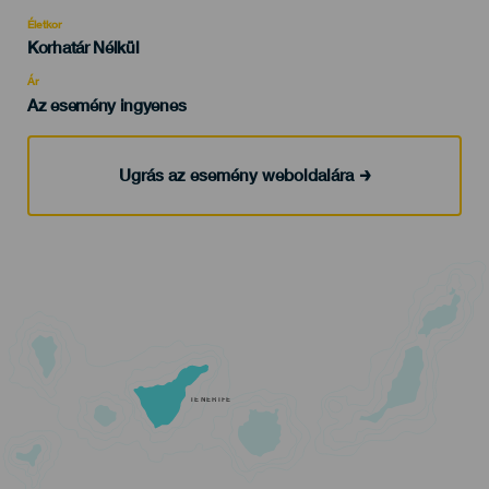
del
evento
Életkor
Edad
Korhatár Nélkül
Recomendada
Ár
Az esemény ingyenes
Ugrás az esemény weboldalára
TENERIFE