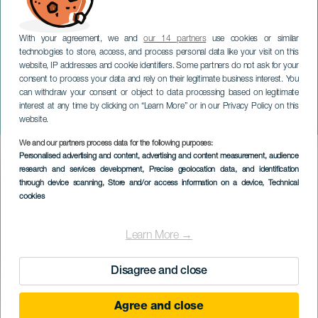
With your agreement, we and
our 14 partners
use cookies or similar
technologies to store, access, and process personal data like your visit on this
website, IP addresses and cookie identifiers. Some partners do not ask for your
consent to process your data and rely on their legitimate business interest. You
TENERIFE
can withdraw your consent or object to data processing based on legitimate
Romería San Marcos ,
interest at any time by clicking on “Learn More” or in our Privacy Policy on this
Tegueste
website.
We and our partners process data for the following purposes:
Imagen
Personalised advertising and content, advertising and content measurement, audience
Listado
research and services development
, Precise geolocation data, and identification
through device scanning
, Store and/or access information on a device
, Technical
cookies
Learn More →
Disagree and close
KORÁBBI ESEMÉNY
Agree and close