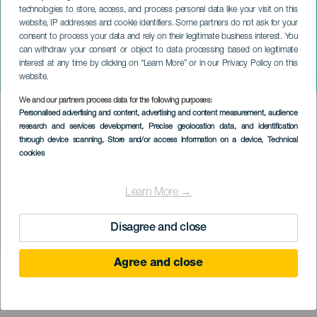
technologies to store, access, and process personal data like your visit on this
website, IP addresses and cookie identifiers. Some partners do not ask for your
consent to process your data and rely on their legitimate business interest. You
can withdraw your consent or object to data processing based on legitimate
TENERIFE
interest at any time by clicking on “Learn More” or in our Privacy Policy on this
Romería en honor a San Alejo
website.
We and our partners process data for the following purposes:
Imagen
Personalised advertising and content, advertising and content measurement, audience
Listado
research and services development
, Precise geolocation data, and identification
through device scanning
, Store and/or access information on a device
, Technical
cookies
Learn More →
Disagree and close
Agree and close
KORÁBBI ESEMÉNY