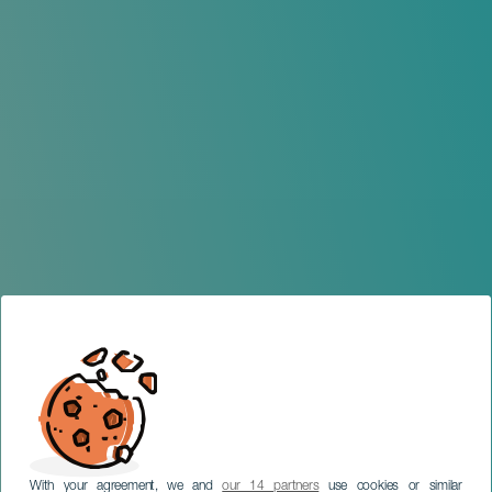
With your agreement, we and
our 14 partners
use cookies or similar