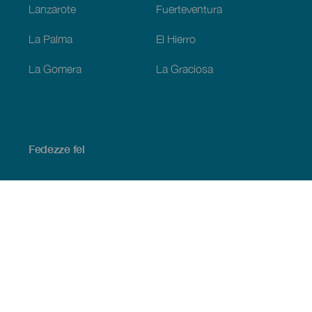
Lanzarote
Fuerteventura
La Palma
El Hierro
La Gomera
La Graciosa
Fedezze fel
Tengerpart és strand
Kultúra
Gasztronómia
Az összes cikk
Praktikus információk