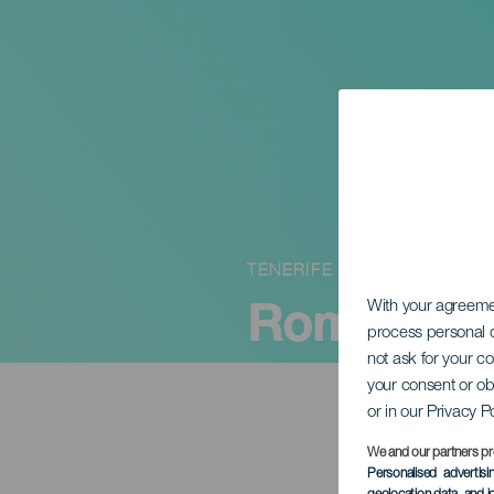
TENERIFE
Romería de
With your agreem
process personal d
not ask for your c
your consent or ob
or in our Privacy P
We and our partners pr
Personalised advertis