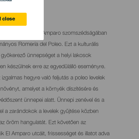
l cookies
 close
Vinosban található El Amparo szomszédságában
ányos Romería del Poleo. Ezt a kulturális
yökerező ünnepséget a helyi lakosok
esen készülnek erre az egyedülálló eseményre.
izgalmas hegyre való feljutás a poleo levelek
növényt, amelyet a környék díszítésére és
édőszent ünnepei alatt. Ünnepi zenével és a
vel a zarándokok a levelek gyűjtése közben
 az öröm hangulatát. Ezt követően az
tik El Amparo utcáit, frissességet és illatot adva