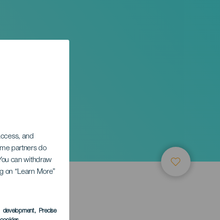
o
 access, and
Some partners do
. You can withdraw
ing on “Learn More”
s development
, Precise