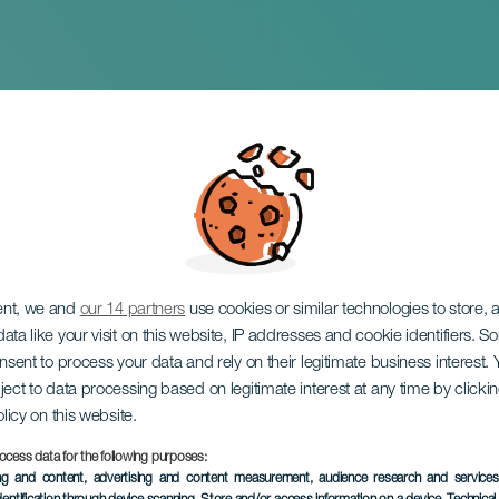
 El Poleo - El Ampar
ent, we and
our 14 partners
use cookies or similar technologies to store,
ata like your visit on this website, IP addresses and cookie identifiers. 
onsent to process your data and rely on their legitimate business interest
ject to data processing based on legitimate interest at any time by click
olicy on this website.
ocess data for the following purposes:
KORÁBBI ESEMÉNY
ing and content, advertising and content measurement, audience research and service