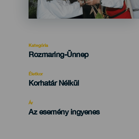
Kategória
Categoría
Rozmaring-Ünnep
del
evento
Életkor
Edad
Korhatár Nélkül
Recomendada
Ár
Az esemény ingyenes