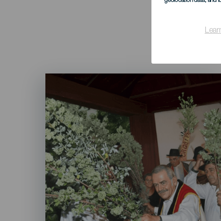
geolocation data, and i
Lear
Imagen
Listado