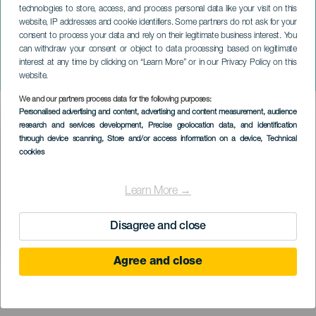
technologies to store, access, and process personal data like your visit on this
website, IP addresses and cookie identifiers. Some partners do not ask for your
consent to process your data and rely on their legitimate business interest. You
can withdraw your consent or object to data processing based on legitimate
TENERIFE
interest at any time by clicking on “Learn More” or in our Privacy Policy on this
Remate Fest
website.
We and our partners process data for the following purposes:
Imagen
Personalised advertising and content, advertising and content measurement, audience
Listado
research and services development
, Precise geolocation data, and identification
through device scanning
, Store and/or access information on a device
, Technical
cookies
Learn More →
Disagree and close
Agree and close
KORÁBBI ESEMÉNY