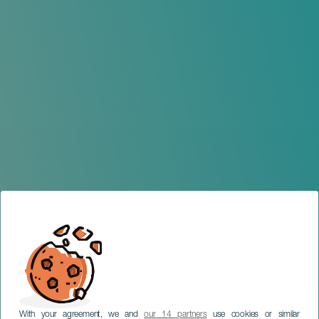
With your agreement, we and
our 14 partners
use cookies or similar