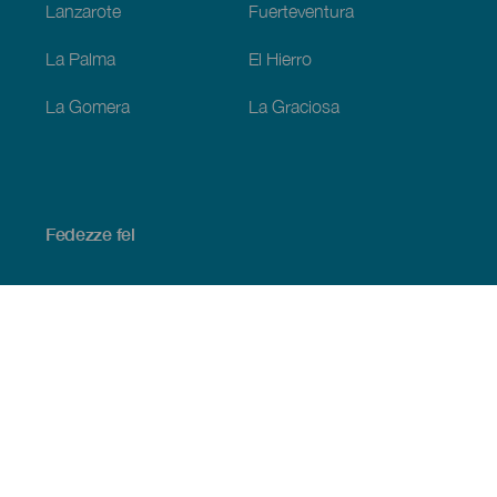
Lanzarote
Fuerteventura
La Palma
El Hierro
La Gomera
La Graciosa
Fedezze fel
Tengerpart és strand
Kultúra
Gasztronómia
Az összes cikk
Praktikus információk