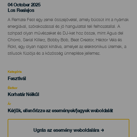
04 October 2025
Localidad
Los Realejos
Descripción
A Remate Fest egy zenei összejövetel, amely búcsút int a nyárnak
del
energiával, szórakozással és jó hangulattal teli felhozatallal. A
evento
színpad olyan művészeket és DJ-ket hoz össze, mint Agua del
Chorro, Serial Killerz, Bobby Bob, Beat Creator, Héctor Vela és
Rckt, egy olyan napot kínálva, amelyet az elektronikus ütemek, a
stílusok fúziója és a közösség ünneplése jellemez.
Kategória
Categoría
Fesztivál
del
evento
Életkor
Edad
Korhatár Nélkül
Recomendada
Ár
Kérjük, ellenőrizze az események/jegyek weboldalát
Ugrás az esemény weboldalára