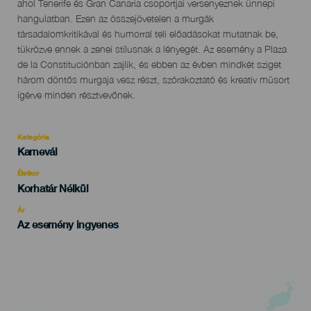
evento
ahol Tenerife és Gran Canaria csoportjai versenyeznek ünnepi
hangulatban. Ezen az összejövetelen a murgák
társadalomkritikával és humorral teli előadásokat mutatnak be,
tükrözve ennek a zenei stílusnak a lényegét. Az esemény a Plaza
de la Constituciónban zajlik, és ebben az évben mindkét sziget
három döntős murgaja vesz részt, szórakoztató és kreatív műsort
ígérve minden résztvevőnek.
Kategória
Categoría
Karnevál
del
evento
Életkor
Edad
Korhatár Nélkül
Recomendada
Ár
Az esemény ingyenes