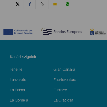
Contenido
Menú
Kanári-szigetek
Footer
Tenerife
Gran Canaria
Lanzarote
Fuerteventura
La Palma
El Hierro
La Gomera
La Graciosa