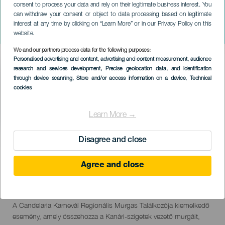
consent to process your data and rely on their legitimate business interest. You
can withdraw your consent or object to data processing based on legitimate
TENERIFE
interest at any time by clicking on “Learn More” or in our Privacy Policy on this
Regionális Murgas Találkozó
website.
We and our partners process data for the following purposes:
Imagen
Personalised advertising and content, advertising and content measurement, audience
Listado
research and services development
, Precise geolocation data, and identification
through device scanning
, Store and/or access information on a device
, Technical
cookies
Learn More →
Disagree and close
KORÁBBI ESEMÉNY
Agree and close
27 February 2026
Localidad
Candelaria
Descripción
A Candelaria Karnevál Regionális Murgas Találkozója kiemelkedő
del
esemény, amely összehozza a Kanári-szigetek vezető murgáit,