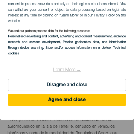
consent to process your data and rely on their legitimate business interest. You
can withdraw your consent or object to data processing based on legitimate
TENERIFE
interest at any time by clicking on “Learn More” or in our Privacy Policy on this
Rallye Orvecame Isla Tenerife
website.
We and our partners process data for the following purposes:
Imagen
Personalised advertising and content, advertising and content measurement, audience
Listado
research and services development
, Precise geolocation data, and identification
through device scanning
, Store and/or access information on a device
, Technical
cookies
Learn More →
Disagree and close
Agree and close
September 2026
Localidad
Santa Cruz de Tenerife
Descripción
El Rallye Isla de Tenerife Histórico es un destacado evento
del
automovilístico en la isla de Tenerife, centrado en vehículos
evento
históricos y parte de la modalidad de Regularidad Sport, que