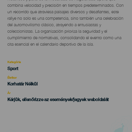
combina velocidad y precisión en tiempos predeterminados. Con
un recorrido que atraviesa paisajes diversos y desafiantes, este
rallye no solo es una competencia, sino también una celebración
del automovilismo clásico, atrayendo a entusiastas y
coleccionistas. La organización prioriza la seguridad y el
cumplimiento de normativas, consolidando el evento como una
cita esencial en el calendario deportivo de la isla.
Kategória
Categoría
Sport
del
evento
Életkor
Edad
Korhatár Nélkül
Recomendada
Ár
Kérjük, ellenőrizze az események/jegyek weboldalát