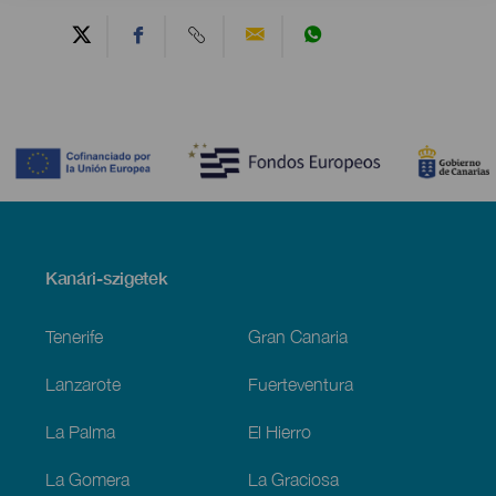
Contenido
Menú
Kanári-szigetek
Footer
Tenerife
Gran Canaria
Lanzarote
Fuerteventura
La Palma
El Hierro
La Gomera
La Graciosa