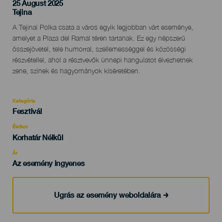
25 August 2025
Localidad
Tejina
Descripción
A Tejinai Polka csata a város egyik legjobban várt eseménye,
del
amelyet a Plaza del Ramal téren tartanak. Ez egy népszerű
evento
összejövetel, tele humorral, szellemességgel és közösségi
részvétellel, ahol a résztvevők ünnepi hangulatot élvezhetnek
zene, színek és hagyományok kíséretében.
Kategória
Categoría
Fesztivál
del
evento
Életkor
Edad
Korhatár Nélkül
Recomendada
Ár
Az esemény ingyenes
Ugrás az esemény weboldalára