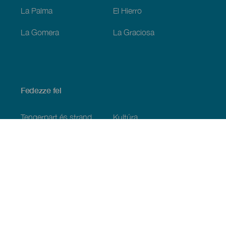
La Palma
El Hierro
La Gomera
La Graciosa
Fedezze fel
Tengerpart és strand
Kultúra
Gasztronómia
Az összes cikk
Praktikus információk
Események
Időjárás