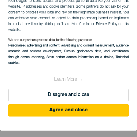
technologies to store, access, and process personal data like your visit on this
website, IP addresses and cookie identifiers. Some partners do not ask for your
consent to process your data and rely on their legitimate business interest. You
can withdraw your consent or object to data processing based on legitimate
TENERIFE
interest at any time by clicking on “Learn More” or in our Privacy Policy on this
Polkas csata Tejinában
website.
We and our partners process data for the following purposes:
Imagen
Personalised advertising and content, advertising and content measurement, audience
Listado
research and services development
, Precise geolocation data, and identification
through device scanning
, Store and/or access information on a device
, Technical
cookies
Learn More →
Disagree and close
Agree and close
KORÁBBI ESEMÉNY