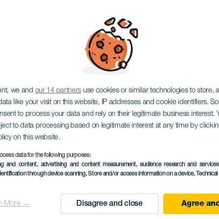
ifei Gyermek- és Ifjús
ent, we and
our 14 partners
use cookies or similar technologies to store,
ata like your visit on this website, IP addresses and cookie identifiers. 
onsent to process your data and rely on their legitimate business interest
ject to data processing based on legitimate interest at any time by click
olicy on this website.
December 2026
ocess data for the following purposes:
Localidad
Santa Cruz de Tenerif
ing and content, advertising and content measurement, audience research and service
dentification through device scanning
, Store and/or access information on a device
, Technica
Descripción
PIT: A Tenerifei Gyermek- é
del
Tenerife Kiállítási Közpo
n More →
Disagree and close
Agree and