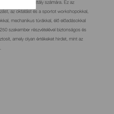
kat minden korosztály számára. Ez az
zást, az oktatást és a sportot workshopokkal,
kokkal, mechanikus túrákkal, élő előadásokkal
 250 szakember részvételével biztonságos és
tosít, amely olyan értékeket hirdet, mint az
.