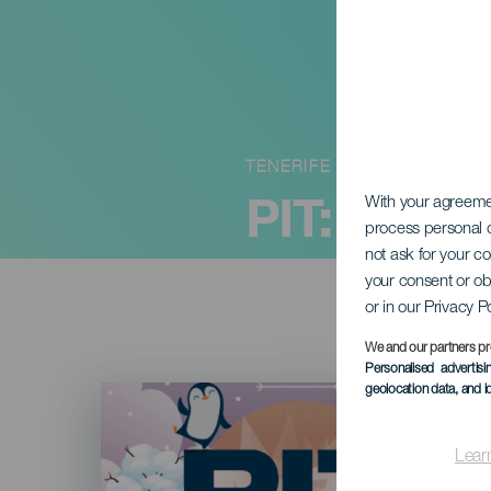
TENERIFE
PIT: Tener
With your agreem
process personal d
not ask for your c
your consent or ob
or in our Privacy P
We and our partners pr
Personalised advertis
Imagen
geolocation data, and i
Listado
Lear