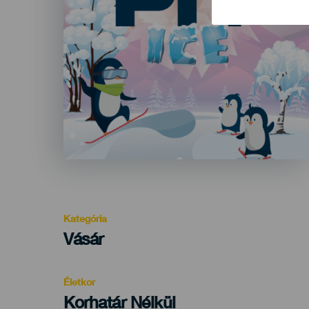
Kategória
Categoría
Vásár
del
evento
Életkor
Edad
Korhatár Nélkül