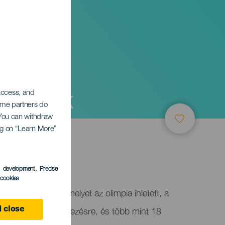
ági Park
 access, and
Some partners do
. You can withdraw
ing on “Learn More”
e
s development
, Precise
l cookies
s Ifjúsági Park, amelyet az olimpia ihletett, a
ntban kerül megrendezésre, és több mint 18
 close