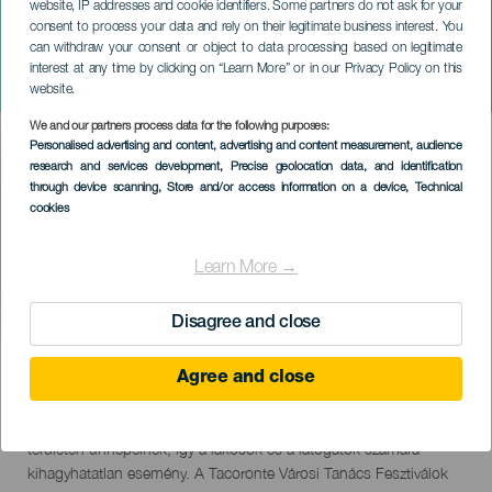
website, IP addresses and cookie identifiers. Some partners do not ask for your
consent to process your data and rely on their legitimate business interest. You
can withdraw your consent or object to data processing based on legitimate
TENERIFE
interest at any time by clicking on “Learn More” or in our Privacy Policy on this
Piñata Chica Tacoronte
website.
We and our partners process data for the following purposes:
Imagen
Personalised advertising and content, advertising and content measurement, audience
Listado
research and services development
, Precise geolocation data, and identification
through device scanning
, Store and/or access information on a device
, Technical
cookies
Learn More →
Disagree and close
February 2027
Localidad
Tacoronte
Agree and close
Descripción
A Piñata Chica de Tacoronte egy zenével, színekkel és
del
szórakozással teli fesztivál, amelyet a La Estación kereskedelmi
evento
területen ünnepelnek, így a lakosok és a látogatók számára
kihagyhatatlan esemény. A Tacoronte Városi Tanács Fesztiválok