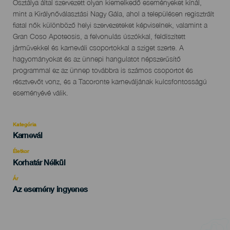
Osztálya által szervezett olyan kiemelkedő eseményeket kínál,
mint a Királynőválasztási Nagy Gála, ahol a településen regisztrált
fiatal nők különböző helyi szervezeteket képviselnek, valamint a
Gran Coso Apoteosis, a felvonulás úszókkal, feldíszített
járművekkel és karneváli csoportokkal a sziget szerte. A
hagyományokat és az ünnepi hangulatot népszerűsítő
programmal ez az ünnep továbbra is számos csoportot és
résztvevőt vonz, és a Tacoronte karneváljának kulcsfontosságú
eseményévé válik.
Kategória
Categoría
Karnevál
del
evento
Életkor
Edad
Korhatár Nélkül
Recomendada
Ár
Az esemény ingyenes