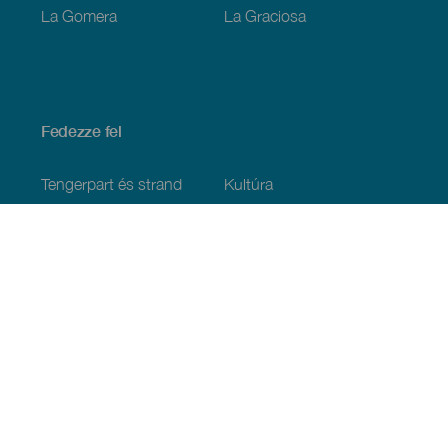
La Gomera
La Graciosa
Fedezze fel
Tengerpart és strand
Kultúra
Gasztronómia
Az összes cikk
Praktikus információk
Események
Időjárás
Megérkezés
Vendéglátás