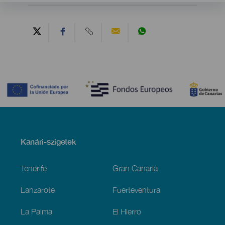
Contenido
Menú
Kanári-szigetek
Footer
Tenerife
Gran Canaria
Lanzarote
Fuerteventura
La Palma
El Hierro