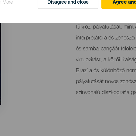
n More →
Disagree and close
Agree and
Descripción
A Real Casino de Tenerif
del
tükrözi pályafutását, mint
evento
interpretátora és zenesz
és samba-cançãót felölelő
virtuozitást, a költői lírai
Brazília és különböző nemz
pályafutását neves zené
színvonalú diszkográfia ga