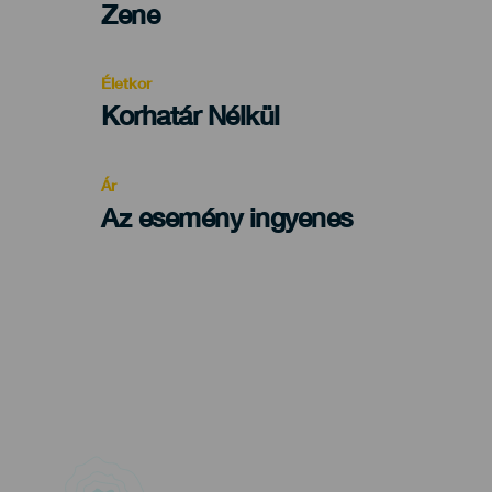
Categoría
Zene
del
evento
Életkor
Edad
Korhatár Nélkül
Recomendada
Ár
Az esemény ingyenes