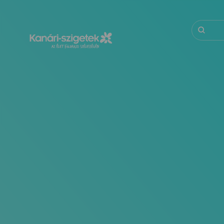
Ugrás
a
tartalomra
Keresés