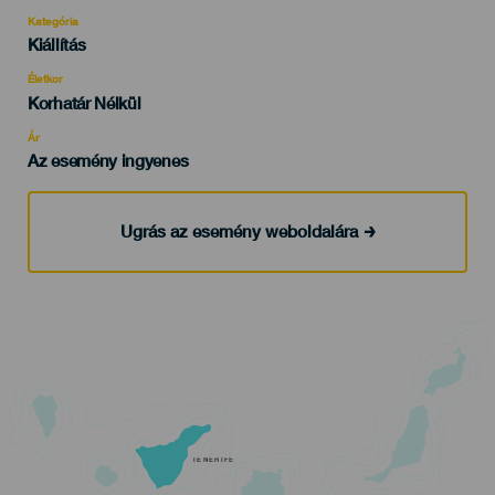
Kategória
Categoría
Kiállítás
del
evento
Életkor
Edad
Korhatár Nélkül
Recomendada
Ár
Az esemény ingyenes
Ugrás az esemény weboldalára
TENERIFE