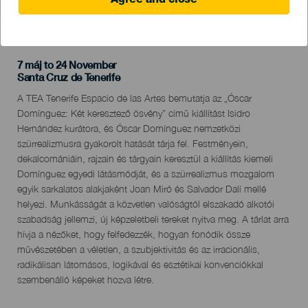
Agree and close
KORÁBBI ESEMÉNY
7 máj to 24 November
Localidad
Santa Cruz de Tenerife
Descripción
A TEA Tenerife Espacio de las Artes bemutatja az „Óscar
del
Domínguez: Két keresztező ösvény” című kiállítást Isidro
evento
Hernández kurátora, és Óscar Domínguez nemzetközi
szürrealizmusra gyakorolt ​​hatását tárja fel. Festményein,
dekalcomániáin, rajzain és tárgyain keresztül a kiállítás kiemeli
Domínguez egyedi látásmódját, és a szürrealizmus mozgalom
egyik sarkalatos alakjaként Joan Miró és Salvador Dalí mellé
helyezi. Munkásságát a közvetlen valóságtól elszakadó alkotói
szabadság jellemzi, új képzeletbeli tereket nyitva meg. A tárlat arra
hívja a nézőket, hogy felfedezzék, hogyan fonódik össze
művészetében a véletlen, a szubjektivitás és az irracionális,
radikálisan látomásos, logikával és esztétikai konvenciókkal
szembenálló képeket hozva létre.