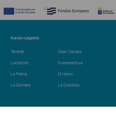
Contenido
Menú
Kanári-szigetek
Footer
Tenerife
Gran Canaria
Lanzarote
Fuerteventura
La Palma
El Hierro
La Gomera
La Graciosa
Fedezze fel