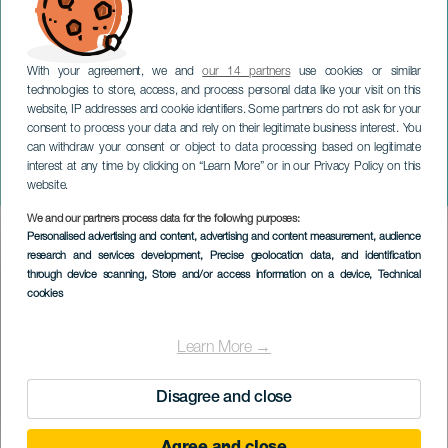
With your agreement, we and
our 14 partners
use cookies or similar
technologies to store, access, and process personal data like your visit on this
TENERIFE
website, IP addresses and cookie identifiers. Some partners do not ask for your
Oscar Domiguez: Két,
consent to process your data and rely on their legitimate business interest. You
can withdraw your consent or object to data processing based on legitimate
aminek útjai keresztezik
interest at any time by clicking on “Learn More” or in our Privacy Policy on this
egymást
website.
We and our partners process data for the following purposes:
Imagen
Personalised advertising and content, advertising and content measurement, audience
Listado
research and services development
, Precise geolocation data, and identification
through device scanning
, Store and/or access information on a device
, Technical
cookies
Learn More →
Disagree and close