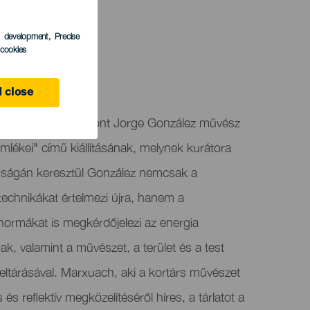
s development
, Precise
l cookies
e
 close
e las Artes ad otthont Jorge González művész
mlékei" című kiállításának, melynek kurátora
ságán keresztül González nemcsak a
chnikákat értelmezi újra, hanem a
rmákat is megkérdőjelezi az energia
k, valamint a művészet, a terület és a test
feltárásával. Marxuach, aki a kortárs művészet
és reflektív megközelítéséről híres, a tárlatot a