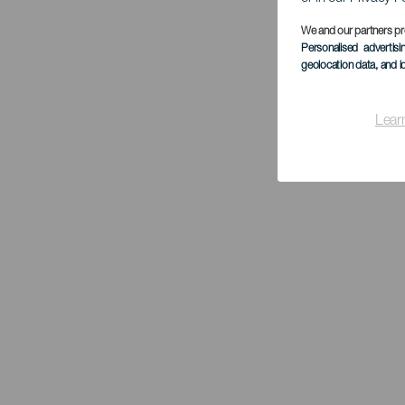
We and our partners pr
Personalised advertis
geolocation data, and i
Lear