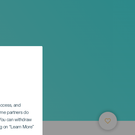
ről
 access, and
Some partners do
. You can withdraw
ing on “Learn More”