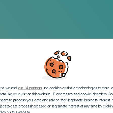
Emlékek az első hegy
ent, we and
our 14 partners
use cookies or similar technologies to store,
ata like your visit on this website, IP addresses and cookie identifiers. 
onsent to process your data and rely on their legitimate business interest
ject to data processing based on legitimate interest at any time by click
olicy on this website.