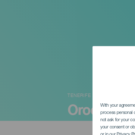
TENERIFE
Orocobix: 
With your agreem
process personal d
not ask for your c
your consent or ob
or in our Privacy P