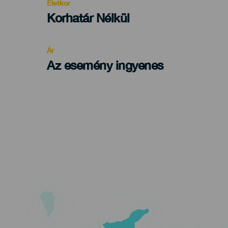
Életkor
Edad
Korhatár Nélkül
Recomendada
Ár
Az esemény ingyenes