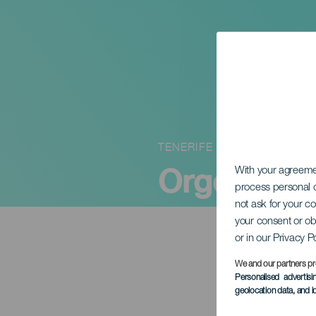
TENERIFE
Orgona- é
With your agreem
process personal d
not ask for your c
your consent or ob
or in our Privacy P
We and our partners pr
Personalised advertis
geolocation data, and i