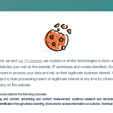
s hegedűkoncert
ent, we and
our 14 partners
use cookies or similar technologies to store,
ata like your visit on this website, IP addresses and cookie identifiers. 
onsent to process your data and rely on their legitimate business interest
ject to data processing based on legitimate interest at any time by click
olicy on this website.
ocess data for the following purposes:
KORÁBBI ESEMÉNY
ing and content, advertising and content measurement, audience research and service
dentification through device scanning
, Store and/or access information on a device
, Technica
26 January 2025