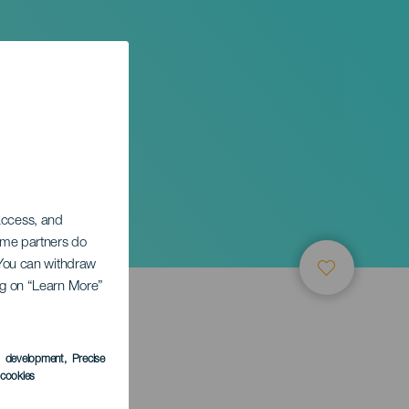
 access, and
Some partners do
. You can withdraw
ing on “Learn More”
s development
, Precise
l cookies