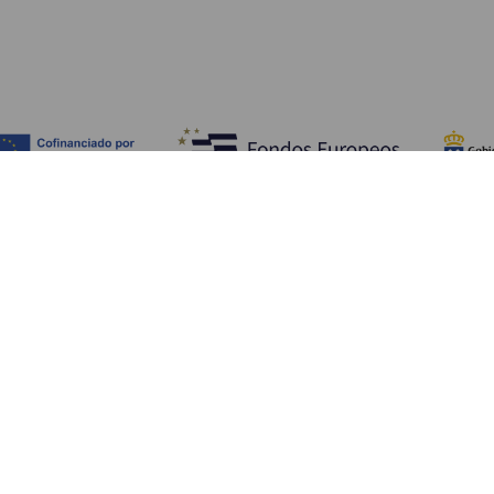
Fedezze fel
Pr
Tengerpart és strand
Kultúra
E
Gasztronómia
Az összes cikk
Me
Sz