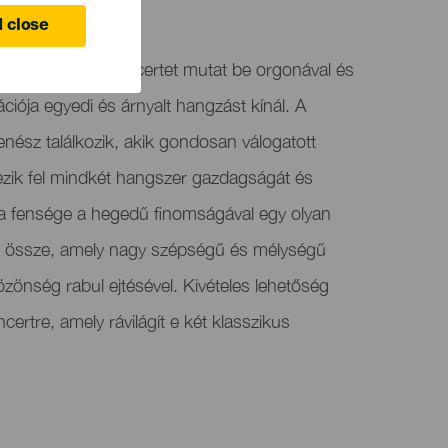
e
 close
egy különleges koncertet mutat be orgonával és
iója egyedi és árnyalt hangzást kínál. A
enész találkozik, akik gondosan válogatott
ezik fel mindkét hangszer gazdagságát és
a fensége a hegedű finomságával egy olyan
d össze, amely nagy szépségű és mélységű
özönség rabul ejtésével. Kivételes lehetőség
ertre, amely rávilágít e két klasszikus