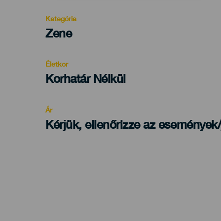
Kategória
Categoría
Zene
del
evento
Életkor
Edad
Korhatár Nélkül
Recomendada
Ár
Kérjük, ellenőrizze az események