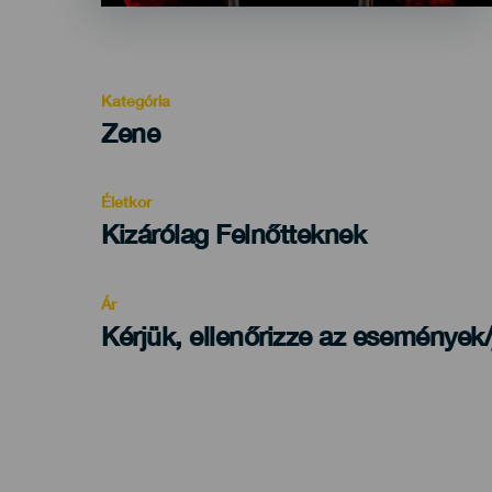
Kategória
Categoría
Zene
del
evento
Életkor
Edad
Kizárólag Felnőtteknek
Recomendada
Ár
Kérjük, ellenőrizze az események