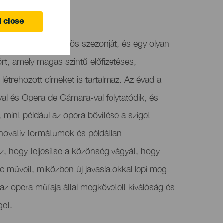
 14 March 2025
e
 close
utatja 2024-2025-ös szezonját, és egy olyan
ört, amely magas szintű előfizetéses,
trehozott címeket is tartalmaz. Az évad a
val és Opera de Cámara-val folytatódik, és
l, mint például az opera bővítése a sziget
nnovatív formátumok és példátlan
, hogy teljesítse a közönség vágyát, hogy
c műveit, miközben új javaslatokkal lepi meg
az opera műfaja által megkövetelt kiválóság és
get.