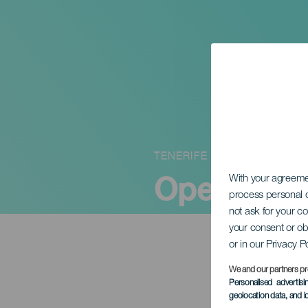
TENERIFE
Opera: 20
With your agreem
process personal d
not ask for your c
your consent or ob
or in our Privacy P
We and our partners pr
Personalised advertis
geolocation data, and i