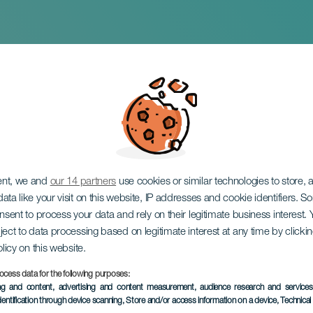
24-2025-ös évad
ent, we and
our 14 partners
use cookies or similar technologies to store,
ata like your visit on this website, IP addresses and cookie identifiers. 
onsent to process your data and rely on their legitimate business interest
ject to data processing based on legitimate interest at any time by click
olicy on this website.
ocess data for the following purposes:
KORÁBBI ESEMÉNY
ing and content, advertising and content measurement, audience research and service
dentification through device scanning
, Store and/or access information on a device
, Technica