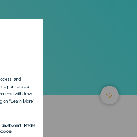
 access, and
Some partners do
. You can withdraw
ing on “Learn More”
s development
, Precise
l cookies