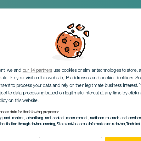
npadon
ent, we and
our 14 partners
use cookies or similar technologies to store,
ata like your visit on this website, IP addresses and cookie identifiers. 
onsent to process your data and rely on their legitimate business interest
ject to data processing based on legitimate interest at any time by click
olicy on this website.
ocess data for the following purposes:
KORÁBBI ESEMÉNY
ing and content, advertising and content measurement, audience research and service
dentification through device scanning
, Store and/or access information on a device
, Technica
24 to 28 March
Localidad
Tejina