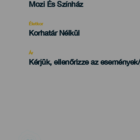
Categoría
Mozi És Színház
del
evento
Életkor
Edad
Korhatár Nélkül
Recomendada
Ár
Kérjük, ellenőrizze az események