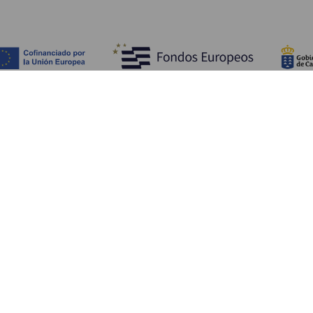
Fedezze fel
Pr
Tengerpart és strand
Kultúra
E
Gasztronómia
Az összes cikk
Me
Sz
Sz