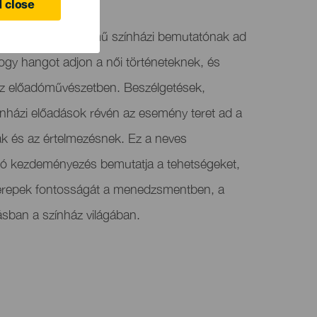
 close
Nők a színpadon című színházi bemutatónak ad
hogy hangot adjon a női történeteknek, és
az előadóművészetben. Beszélgetések,
ínházi előadások révén az esemény teret ad a
nak és az értelmezésnek. Ez a neves
tó kezdeményezés bemutatja a tehetségeket,
zerepek fontosságát a menedzsmentben, a
ásban a színház világában.