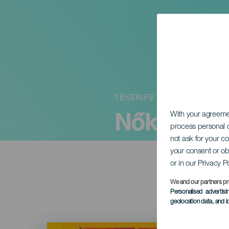
TENERIFE
Nők a szí
With your agreem
process personal d
not ask for your c
your consent or ob
or in our Privacy P
We and our partners pr
Personalised advertis
geolocation data, and i
Imagen