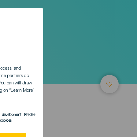
 access, and
Some partners do
. You can withdraw
ing on “Learn More”
s development
, Precise
l cookies