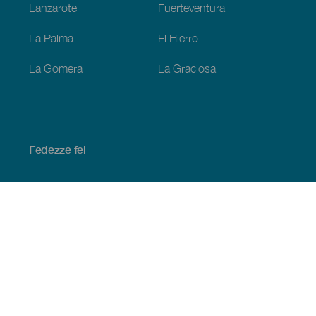
Lanzarote
Fuerteventura
La Palma
El Hierro
La Gomera
La Graciosa
Fedezze fel
Tengerpart és strand
Kultúra
Gasztronómia
Az összes cikk
Praktikus információk