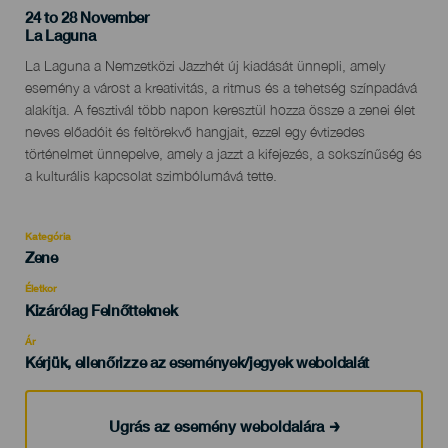
24 to 28 November
Localidad
La Laguna
Descripción
La Laguna a Nemzetközi Jazzhét új kiadását ünnepli, amely
del
esemény a várost a kreativitás, a ritmus és a tehetség színpadává
evento
alakítja. A fesztivál több napon keresztül hozza össze a zenei élet
neves előadóit és feltörekvő hangjait, ezzel egy évtizedes
történelmet ünnepelve, amely a jazzt a kifejezés, a sokszínűség és
a kulturális kapcsolat szimbólumává tette.
Kategória
Categoría
Zene
del
evento
Életkor
Edad
Kizárólag Felnőtteknek
Recomendada
Ár
Kérjük, ellenőrizze az események/jegyek weboldalát
Ugrás az esemény weboldalára