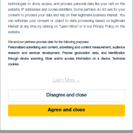
technologies to store, access, and process personal data like your visit on this
website, IP addresses and cookie identifiers. Some partners do not ask for your
consent to process your data and rely on their legitimate business interest. You
can withdraw your consent or object to data processing based on legitimate
TENERIFE
interest at any time by clicking on “Learn More” or in our Privacy Policy on this
Nemzetközi Jazzhét
website.
We and our partners process data for the following purposes:
Imagen
Personalised advertising and content, advertising and content measurement, audience
Listado
research and services development
, Precise geolocation data, and identification
through device scanning
, Store and/or access information on a device
, Technical
cookies
Learn More →
Disagree and close
Agree and close
KORÁBBI ESEMÉNY