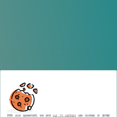
With your agreement, we and
our 14 partners
use cookies or similar