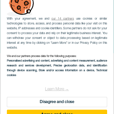
With your agreement, we and
our 14 partners
use cookies or similar
technologies to store, access, and process personal data like your visit on this
website, IP addresses and cookie identifiers. Some partners do not ask for your
consent to process your data and rely on their legitimate business interest. You
TENERIFE
can withdraw your consent or object to data processing based on legitimate
Musical The Infernal Comedy
interest at any time by clicking on “Learn More” or in our Privacy Policy on this
con John Malkovich.Tenerife
website.
We and our partners process data for the following purposes:
Imagen
Personalised advertising and content, advertising and content measurement, audience
Listado
research and services development
, Precise geolocation data, and identification
through device scanning
, Store and/or access information on a device
, Technical
cookies
Learn More →
KORÁBBI ESEMÉNY
Disagree and close