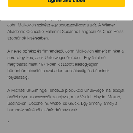
Agree and close
01 August 2023
Localidad
Puerto de la Cruz
Descripción
"""Az Infernal Comedy egy egyedülálló zenei produkció, amelyben
del
John Malkovich színész egy sorozatgyilkost alakít. A Wiener
evento
Akademie Orchestre, valamint Susanne Langbein és Chen Reiss
szopránok kíséretében.
A neves színész és filmrendező, John Malkovich elmerít minket a
sorozatgyilkos, Jack Unterweger életében. Egy fiatal nő
megfojtása miatt 1974-ben kiszabott életfogytiglani
börtönbüntetésétől a szabadon bocsátásáig és bűneinek
folytatásáig.
A Michael Stturminger rendezte produkció Unterweger narrációját
ötvözi olyan zeneszerzők zenéjével, mint Vivaldi, Haydn, Mozart,
Beethoven, Boccherini, Weber és Gluck. Egy élmény, amely a
humor érintéséből a sötét drámává vált.
"