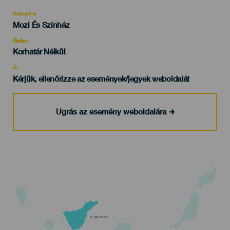
Kategória
Categoría
Mozi És Színház
del
evento
Életkor
Edad
Korhatár Nélkül
Recomendada
Ár
Kérjük, ellenőrizze az események/jegyek weboldalát
Ugrás az esemény weboldalára
TENERIFE