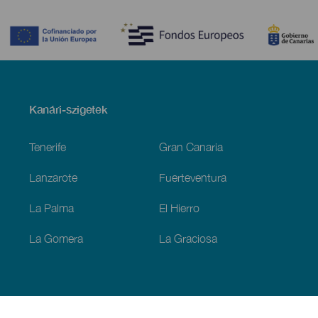
Contenido
Menú
Kanári-szigetek
Footer
Tenerife
Gran Canaria
Lanzarote
Fuerteventura
La Palma
El Hierro
La Gomera
La Graciosa