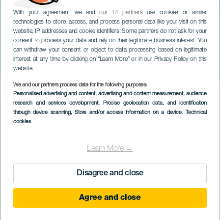
With your agreement, we and
our 14 partners
use cookies or similar
technologies to store, access, and process personal data like your visit on this
website, IP addresses and cookie identifiers. Some partners do not ask for your
consent to process your data and rely on their legitimate business interest. You
can withdraw your consent or object to data processing based on legitimate
TENERIFE
interest at any time by clicking on “Learn More” or in our Privacy Policy on this
Music Hall Tavern Tenerifén
website.
We and our partners process data for the following purposes:
Imagen
Personalised advertising and content, advertising and content measurement, audience
Listado
research and services development
, Precise geolocation data, and identification
through device scanning
, Store and/or access information on a device
, Technical
cookies
Learn More →
Disagree and close
Agree and close