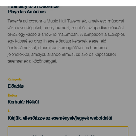
1 January to 31 December
Localidad
Playa las Américas
Descripción
Tenerife ad otthont a Music Hall Tavernnek, amely esti műsorral
del
várja a vendégeket, amely humort, zenét és színpadias előadást
evento
ötvöz egy vacsora-show formátumban. A színpadon a szereplők
egy kabaré és drag ihlette előadást keltenek életre, élő
énekszámokkal, dinamikus koreográfiával és humoros
jelenetekkel, amelyek állandó ritmust és szoros kapcsolatot
teremtenek a közönséggel.
Kategória
Categoría
Előadás
del
evento
Életkor
Edad
Korhatár Nélkül
Recomendada
Ár
Kérjük, ellenőrizze az események/jegyek weboldalát