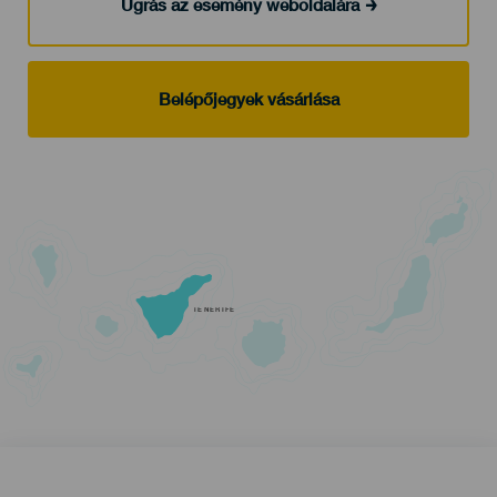
Ugrás az esemény weboldalára
Belépőjegyek vásárlása
TENERIFE