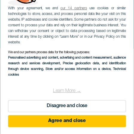
With your agreement, we and
our 14 partners
use cookies or similar
technologies to store, access, and process personal data like your visit on this
website, IP addresses and cookie identifiers. Some partners do not ask for your
consent to process your data and rely on their legitimate business interest. You
can withdraw your consent or object to data processing based on legitimate
TENERIFE
interest at any time by clicking on “Learn More” or in our Privacy Policy on this
Mr. Bo
website.
We and our partners process data for the following purposes:
Imagen
Personalised advertising and content, advertising and content measurement, audience
Listado
research and services development
, Precise geolocation data, and identification
through device scanning
, Store and/or access information on a device
, Technical
cookies
Learn More →
Disagree and close
Agree and close
KORÁBBI ESEMÉNY