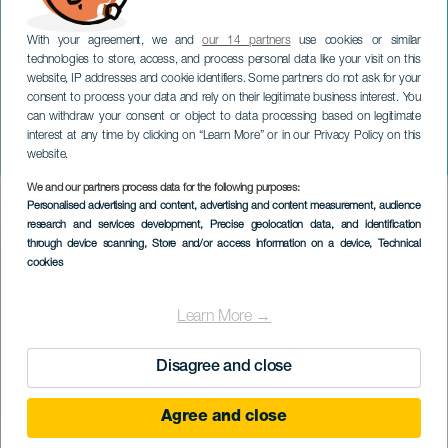
With your agreement, we and
our 14 partners
use cookies or similar
technologies to store, access, and process personal data like your visit on this
website, IP addresses and cookie identifiers. Some partners do not ask for your
consent to process your data and rely on their legitimate business interest. You
can withdraw your consent or object to data processing based on legitimate
TENERIFE
interest at any time by clicking on “Learn More” or in our Privacy Policy on this
MOVE CANARIAS
website.
We and our partners process data for the following purposes:
Imagen
Personalised advertising and content, advertising and content measurement, audience
Listado
research and services development
, Precise geolocation data, and identification
through device scanning
, Store and/or access information on a device
, Technical
cookies
Learn More →
Disagree and close
Agree and close